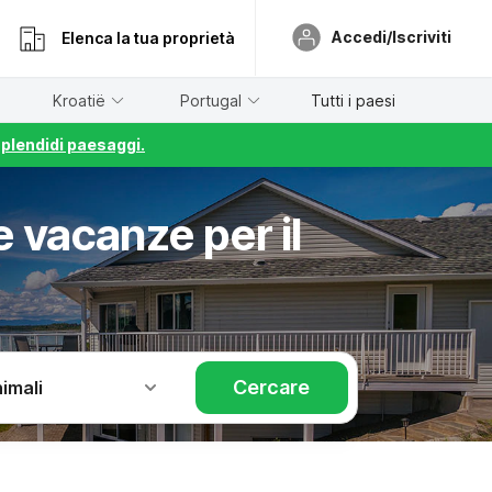
Accedi/Iscriviti
Elenca la tua proprietà
Kroatië
Portugal
Tutti i paesi
splendidi paesaggi.
 vacanze per il
Cercare
imali