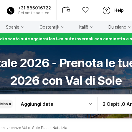
+31 885016722
Help
Bel om te boeken
Spanje
Oostenrijk
Italië
Duitsland
% di sconto sui soggiorni last-minute invernali con caminetto e 
ale 2026 - Prenota le tue
2026 con Val di Sole
Aggiungi date
2 Ospiti
,
0 An
icino a
sa-vacanze Val di Sole Pausa Natalizia