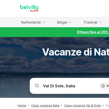
WIZARD MEMBER
Netherlands
België
Frankrijk
Ottieni fino al 20
Vacanze di Nat
V
Home
Casa-vacanze Italia
Casa-vacanze Val di Sole
Ca