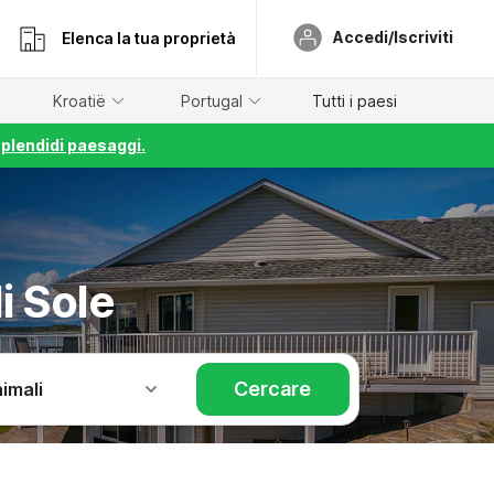
Accedi/Iscriviti
Elenca la tua proprietà
Kroatië
Portugal
Tutti i paesi
splendidi paesaggi.
i Sole
Cercare
imali