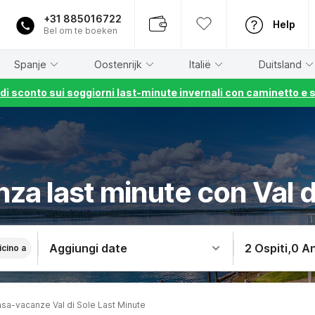
+31 885016722
Help
Bel om te boeken
Spanje
Oostenrijk
Italië
Duitsland
% di sconto sui soggiorni last-minute invernali con caminetto e 
za last minute con Val d
Aggiungi date
2 Ospiti
,
0 An
icino a
sa-vacanze Val di Sole Last Minute