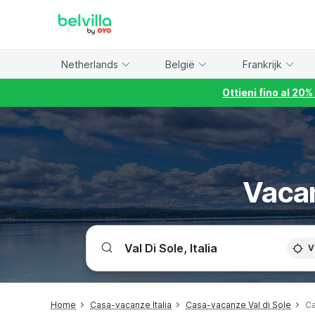
WIZARD MEMBER
Netherlands
België
Frankrijk
Ottieni fino al 20
Vacan
V
Home
Casa-vacanze Italia
Casa-vacanze Val di Sole
Ca