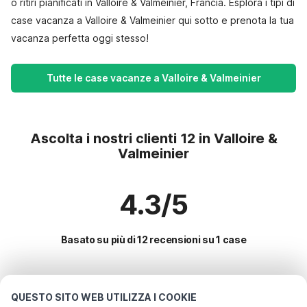
o ritiri pianificati in Valloire & Valmeinier, Francia. Esplora i tipi di
case vacanza a Valloire & Valmeinier qui sotto e prenota la tua
vacanza perfetta oggi stesso!
Tutte le case vacanze a Valloire & Valmeinier
Ascolta i nostri clienti 12 in Valloire &
Valmeinier
4.3/5
Basato su più di 12 recensioni su 1 case
Le destinazioni più popolari per le
QUESTO SITO WEB UTILIZZA I COOKIE