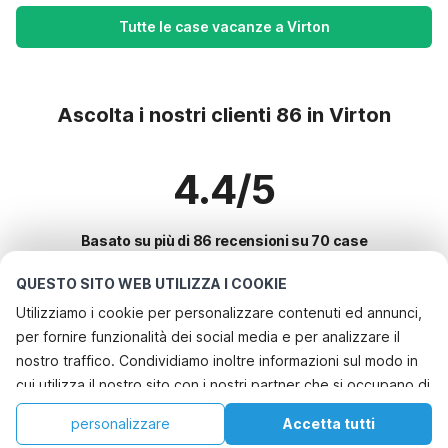
Tutte le case vacanze a Virton
Ascolta i nostri clienti 86 in Virton
4.4/5
Basato su più di 86 recensioni su 70 case
QUESTO SITO WEB UTILIZZA I COOKIE
Utilizziamo i cookie per personalizzare contenuti ed annunci,
Le destinazioni più popolari per le
per fornire funzionalità dei social media e per analizzare il
vacanze
nostro traffico. Condividiamo inoltre informazioni sul modo in
cui utilizza il nostro sito con i nostri partner che si occupano di
Città con i migliori servizi per le vacanze
analisi dei dati web, pubblicità e social media, i quali
Casa vacanze a misura di bambino bayeux
personalizzare
Accetta tutti
Città con i migliori servizi per le vacanze
potrebbero combinarle con altre informazioni che ha fornito
Casa vacanze a misura di bambino pierrefitte-en-auge
Casa
Lista dei desideri
Prenotazioni
Account