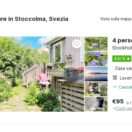
ure in Stoccolma, Svezia
Vista sulla mapp
4 pers
Stockhol
4.4 / 5
Casa va
Lavat
Cancel
€
95
a 
+
Costi ag