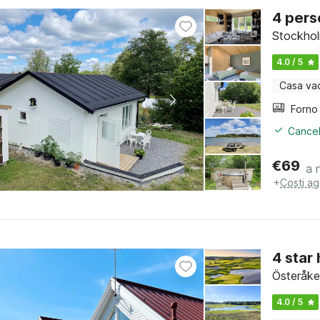
4 pers
Stockhol
4.0 / 5
Casa va
Cancel
€
69
a 
+
Costi ag
4 star
Österåke
4.0 / 5