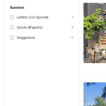
Bambini
Lettino Con Sponde
3
Giochi All'aperto
9
Seggiolone
14