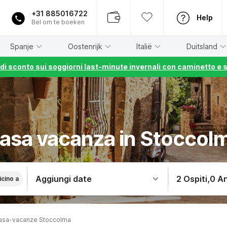
+31 885016722
Help
Bel om te boeken
Spanje
Oostenrijk
Italië
Duitsland
% di sconto sui soggiorni last-minute invernali con caminetto e 
asa vacanza in Stoccol
Aggiungi date
2 Ospiti
,
0 An
icino a
asa-vacanze Stoccolma