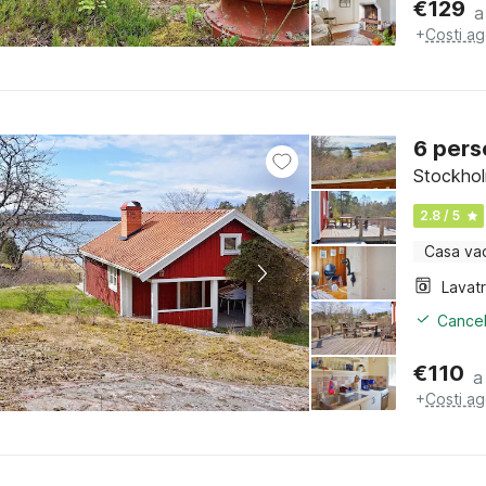
€
129
a
+
Costi ag
6 pers
Stockhol
2.8 / 5
Casa va
Lavat
Cancel
€
110
a
+
Costi ag