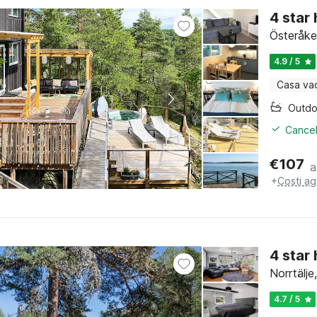
4 star
Österåke
4.9 / 5
Casa va
Cancel
€
107
a
+
Costi ag
4 star
Norrtälje
4.7 / 5