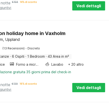
 notte
€
158
14% di sconto
Vedi dettagli
giuntivi
on holiday home in Vaxholm
m, Uppland
·
(13 Recensioni)
Discreto
canze
·
6 Ospiti
·
1 Bedroom
·
43 Area in m²
rice
Forno a microonde combinato
Lavabo
+ 20 altro
lazione gratuita 35 giorni prima del check-in
 notte
€
139
16% di sconto
Vedi dettagli
giuntivi