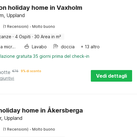
on holiday home in Vaxholm
m, Uppland
·
(1 Recensioni)
Molto buono
canze
·
4 Ospiti
·
30 Area in m²
Forno a microonde combinato
Lavabo
doccia
+ 13 altro
lazione gratuita 35 giorni prima del check-in
notte
€
76
9% di sconto
Vedi dettagli
giuntivi
 holiday home in Åkersberga
r, Uppland
·
(1 Recensioni)
Molto buono