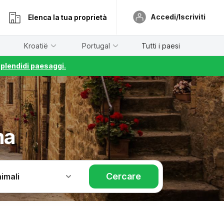
Accedi/Iscriviti
Elenca la tua proprietà
Kroatië
Portugal
Tutti i paesi
splendidi paesaggi.
ma
Cercare
imali