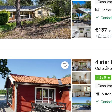
Casa va
Cancel
€
137
a
+
Costi ag
4 star
Österåke
4.2 / 5
Casa va
outdoo
Cancel