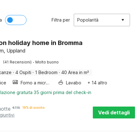
a
Filtra per
Popolarità
on holiday home in Bromma
m, Uppland
·
(41 Recensioni)
Molto buono
canze
·
4 Ospiti
·
1 Bedroom
·
40 Area in m²
rice
Forno a microonde combinato
Lavabo
+ 14 altro
lazione gratuita 35 giorni prima del check-in
notte
€
116
19% di sconto
Vedi dettagli
giuntivi