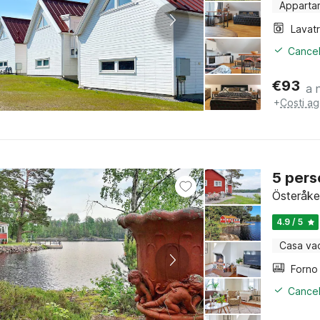
Apparta
Lavat
Cancel
€
93
a 
+
Costi ag
5 pers
Österåke
4.9 / 5
Casa va
Cancel