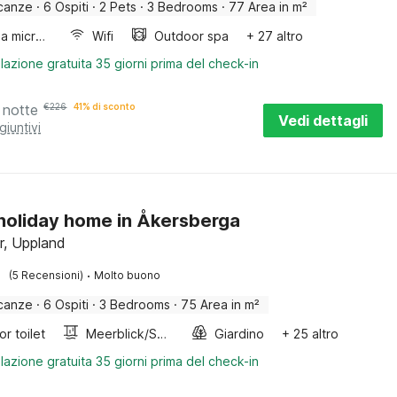
canze
·
6 Ospiti
·
2 Pets
·
3 Bedrooms
·
77 Area in m²
Forno a microonde combinato
Wifi
Outdoor spa
+ 27 altro
lazione gratuita 35 giorni prima del check-in
 notte
€
226
41% di sconto
Vedi dettagli
giuntivi
 holiday home in Åkersberga
r, Uppland
·
(5 Recensioni)
Molto buono
canze
·
6 Ospiti
·
3 Bedrooms
·
75 Area in m²
r toilet
Meerblick/Seeblick
Giardino
+ 25 altro
lazione gratuita 35 giorni prima del check-in