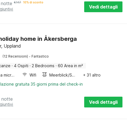
 notte
€
147
10% di sconto
Vedi dettagli
giuntivi
 holiday home in Åkersberga
r, Uppland
·
(12 Recensioni)
Fantastico
canze
·
4 Ospiti
·
2 Bedrooms
·
60 Area in m²
Forno a microonde combinato
Wifi
Meerblick/Seeblick
+ 31 altro
lazione gratuita 35 giorni prima del check-in
 notte
Vedi dettagli
giuntivi