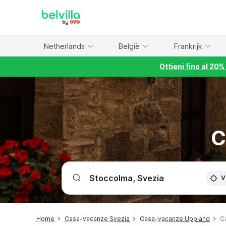
WIZARD MEMBER
Netherlands
België
Frankrijk
Ottieni fino al 20
C
V
Home
Casa-vacanze Svezia
Casa-vacanze Uppland
C