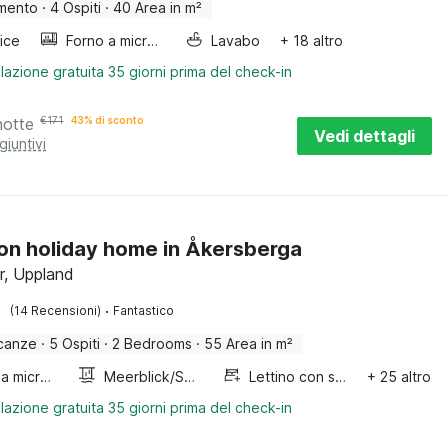
mento
·
4 Ospiti
·
40 Area in m²
rice
Forno a microonde combinato
Lavabo
+ 18 altro
lazione gratuita 35 giorni prima del check-in
notte
€
171
43% di sconto
Vedi dettagli
giuntivi
on holiday home in Åkersberga
r, Uppland
·
(14 Recensioni)
Fantastico
canze
·
5 Ospiti
·
2 Bedrooms
·
55 Area in m²
Forno a microonde combinato
Meerblick/Seeblick
Lettino con sponde
+ 25 altro
lazione gratuita 35 giorni prima del check-in