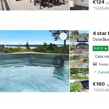
€
124
a
+
Costi ag
4 star
Österåke
5.0 / 5
Casa va
Cancel
€
160
a
+
Costi ag