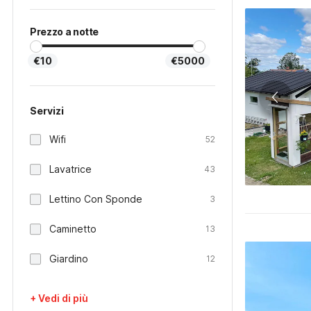
Prezzo a notte
€10
€5000
Servizi
Wifi
52
Lavatrice
43
Lettino Con Sponde
3
Caminetto
13
Giardino
12
+ Vedi di più