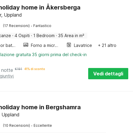
 holiday home in Åkersberga
r, Uppland
·
(17 Recensioni)
Fantastico
canze
·
4 Ospiti
·
1 Bedroom
·
35 Area in m²
Outdoor bath tub
Forno a microonde combinato
Lavatrice
+ 21 altro
lazione gratuita 35 giorni prima del check-in
 notte
€
191
41% di sconto
Vedi dettagli
giuntivi
 holiday home in Bergshamra
, Uppland
·
(10 Recensioni)
Eccellente