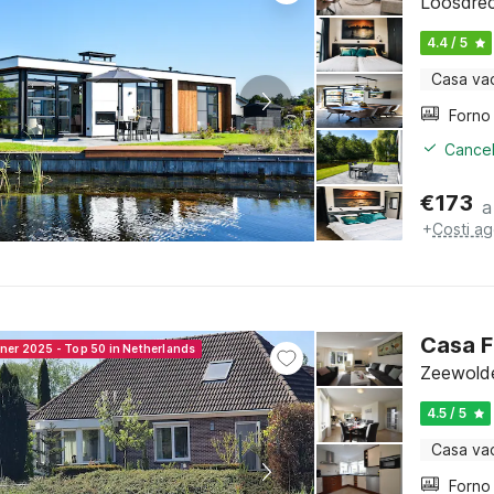
Loosdrec
4.4 / 5
Casa va
Cancel
€
173
a
+
Costi ag
Casa F
nner 2025 - Top 50 in Netherlands
Zeewolde
4.5 / 5
Casa va