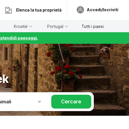
Accedi/Iscriviti
Elenca la tua proprietà
Kroatië
Portugal
Tutti i paesi
splendidi paesaggi.
ek
Cercare
imali