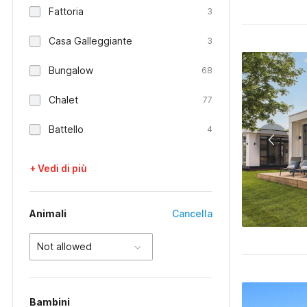
Fattoria
3
Casa Galleggiante
3
Bungalow
68
Chalet
77
Battello
4
+ Vedi di più
Animali
Cancella
Not allowed
Bambini