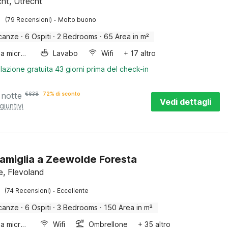
ht, Utrecht
·
(79 Recensioni)
Molto buono
canze
·
6 Ospiti
·
2 Bedrooms
·
65 Area in m²
Forno a microonde combinato
Lavabo
Wifi
+ 17 altro
lazione gratuita 43 giorni prima del check-in
 notte
€
638
72% di sconto
Vedi dettagli
giuntivi
amiglia a Zeewolde Foresta
, Flevoland
·
(74 Recensioni)
Eccellente
canze
·
6 Ospiti
·
3 Bedrooms
·
150 Area in m²
Forno a microonde combinato
Wifi
Ombrellone
+ 35 altro