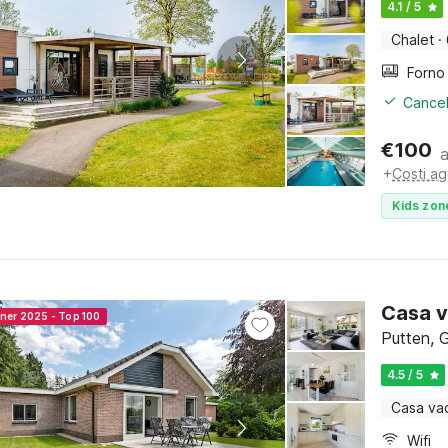
4.1 / 5
Chalet
·
Cancel
€
100
+
Costi ag
Kids zon
Casa v
nner 2025 - Top 100
Putten, 
4.5 / 5
Casa va
Wifi