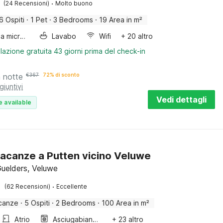
·
(24 Recensioni)
Molto buono
6 Ospiti
·
1 Pet
·
3 Bedrooms
·
19 Area in m²
Forno a microonde combinato
Lavabo
Wifi
+ 20 altro
lazione gratuita 43 giorni prima del check-in
a notte
€
367
72% di sconto
giuntivi
Vedi dettagli
e available
acanze a Putten vicino Veluwe
Guelders, Veluwe
·
(62 Recensioni)
Eccellente
canze
·
5 Ospiti
·
2 Bedrooms
·
100 Area in m²
Atrio
Asciugabiancheria
+ 23 altro