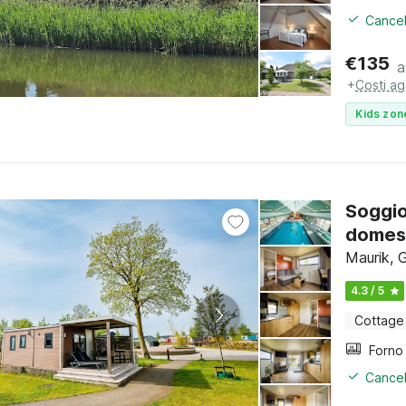
Cancel
€
135
a
+
Costi ag
Kids zon
Soggio
domest
Maurik, 
4.3 / 5
Cottage
Cancel