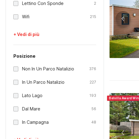
Lettino Con Sponde
2
Wifi
215
+ Vedi di più
Posizione
Non In Un Parco Natalizio
376
In Un Parco Natalizio
227
Lato Lago
193
Belvilla Award Wi
Dal Mare
56
In Campagna
48