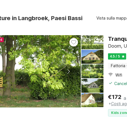
ture in Langbroek, Paesi Bassi
Vista sulla mapp
Tranqui
24
Doorn, U
4.5 / 5
Fattoria
Wifi
Cancel
€
172
a
+
Costi ag
Kids zon