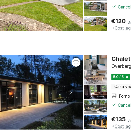
Cancel
€
120
a
+
Costi ag
Chalet
Overberg
5.0 / 5
Casa va
Cancel
€
135
a
+
Costi ag