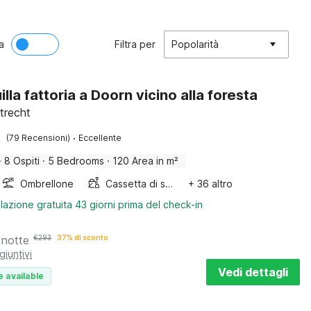
a
Filtra per
Popolarità
lla fattoria a Doorn vicino alla foresta
trecht
·
(79 Recensioni)
Eccellente
·
8 Ospiti
·
5 Bedrooms
·
120 Area in m²
Ombrellone
Cassetta di sabbia
+ 36 altro
lazione gratuita 43 giorni prima del check-in
 notte
€
293
37% di sconto
giuntivi
Vedi dettagli
e available