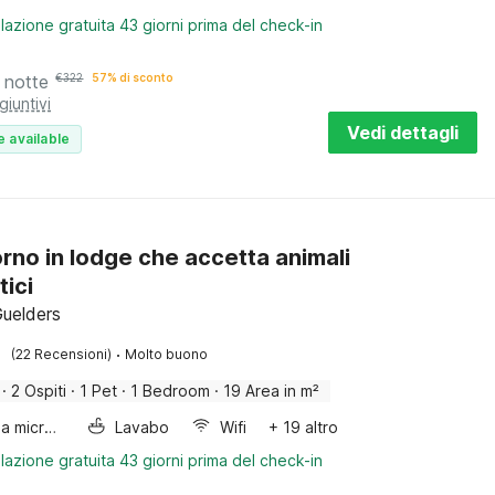
lazione gratuita 43 giorni prima del check-in
 notte
€
322
57% di sconto
giuntivi
Vedi dettagli
e available
rno in lodge che accetta animali
ici
Guelders
·
(22 Recensioni)
Molto buono
·
2 Ospiti
·
1 Pet
·
1 Bedroom
·
19 Area in m²
Forno a microonde combinato
Lavabo
Wifi
+ 19 altro
lazione gratuita 43 giorni prima del check-in