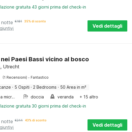
lazione gratuita 43 giorni prima del check-in
 notte
€
181
35% di sconto
Vedi dettagli
giuntivi
 nei Paesi Bassi vicino al bosco
, Utrecht
·
(1 Recensioni)
Fantastico
canze
·
5 Ospiti
·
2 Bedrooms
·
50 Area in m²
Forno a microonde combinato
doccia
veranda
+ 15 altro
lazione gratuita 30 giorni prima del check-in
 notte
€
244
43% di sconto
Vedi dettagli
giuntivi