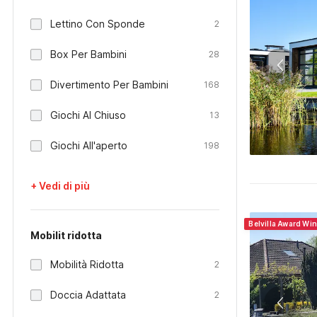
Lettino Con Sponde
2
Box Per Bambini
28
Divertimento Per Bambini
168
Giochi Al Chiuso
13
Giochi All'aperto
198
+ Vedi di più
Belvilla Award Wi
Mobilit ridotta
Mobilità Ridotta
2
Doccia Adattata
2