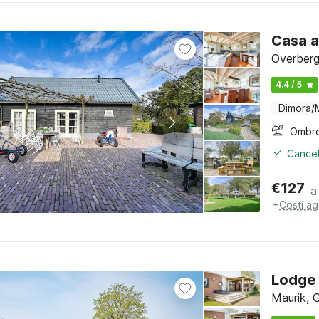
Casa a
Overberg
4.4 / 5
Dimora/
Ombre
Cancel
€
127
a
+
Costi ag
Lodge 
Maurik, 