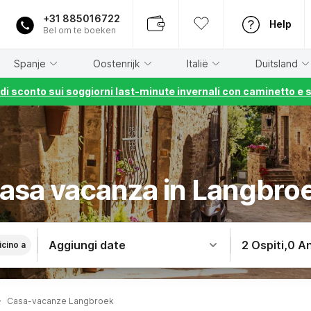
+31 885016722
Help
Bel om te boeken
Spanje
Oostenrijk
Italië
Duitsland
% di sconto sui soggiorni last-minute invernali con caminetto e 
asa vacanza in Langbro
Aggiungi date
2 Ospiti
,
0 An
icino a
Casa-vacanze Langbroek