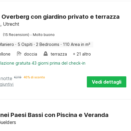
 Overberg con giardino privato e terrazza
, Utrecht
·
(15 Recensioni)
Molto buono
Maniero
·
5 Ospiti
·
2 Bedrooms
·
110 Area in m²
llone
doccia
terrazza
+ 21 altro
lazione gratuita 43 giorni prima del check-in
 notte
€
219
40% di sconto
Vedi dettagli
giuntivi
nei Paesi Bassi con Piscina e Veranda
Guelders