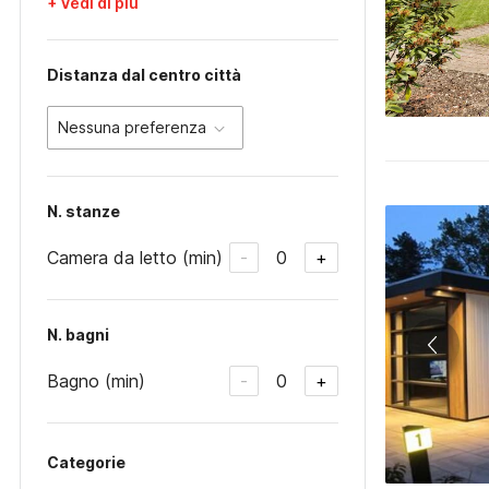
+ Vedi di più
Distanza dal centro città
Nessuna preferenza
N. stanze
Camera da letto (min)
0
-
+
N. bagni
Bagno (min)
0
-
+
Categorie