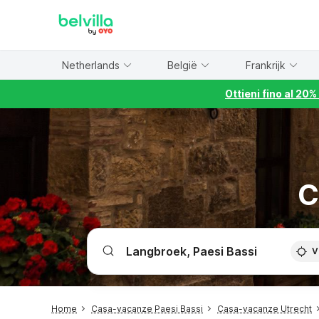
WIZARD MEMBER
Netherlands
België
Frankrijk
Ottieni fino al 20
C
V
Home
Casa-vacanze Paesi Bassi
Casa-vacanze Utrecht