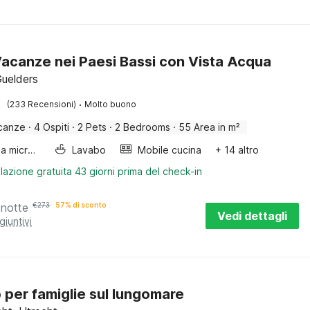
acanze nei Paesi Bassi con Vista Acqua
Guelders
·
(233 Recensioni)
Molto buono
canze
·
4 Ospiti
·
2 Pets
·
2 Bedrooms
·
55 Area in m²
Forno a microonde combinato
Lavabo
Mobile cucina
+ 14 altro
lazione gratuita 43 giorni prima del check-in
 notte
€
273
57% di sconto
Vedi dettagli
giuntivi
o per famiglie sul lungomare