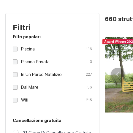
660 strut
Filtri
Filtri popolari
Award Winner 20
Piscina
116
Piscina Privata
3
In Un Parco Natalizio
227
Dal Mare
56
Wifi
215
Cancellazione gratuita
21 Giorni Di Cancellazione Gratuita