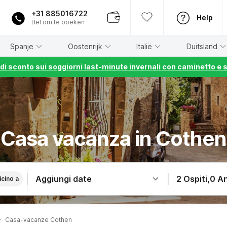
+31 885016722
Help
Bel om te boeken
Spanje
Oostenrijk
Italië
Duitsland
% di sconto sui soggiorni last-minute invernali con caminetto e 
Casa vacanza in Cothen
Aggiungi date
2 Ospiti
,
0 An
icino a
Casa-vacanze Cothen