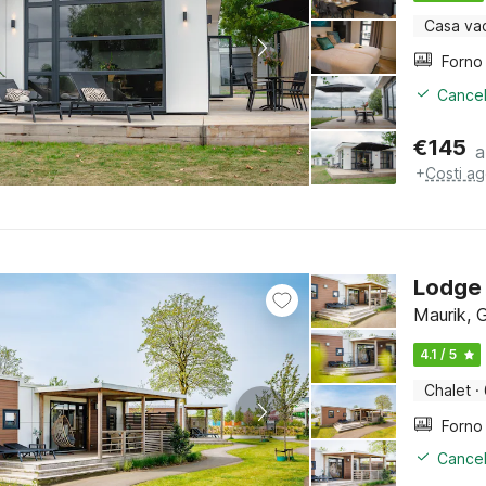
Casa va
Cancel
€
145
a
+
Costi ag
Lodge 
Maurik, 
4.1 / 5
Chalet
·
Cancel