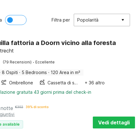
a
Filtra per
Popolarità
lla fattoria a Doorn vicino alla foresta
trecht
·
(79 Recensioni)
Eccellente
·
8 Ospiti
·
5 Bedrooms
·
120 Area in m²
Ombrellone
Cassetta di sabbia
+ 36 altro
lazione gratuita 43 giorni prima del check-in
 notte
€
302
39% di sconto
giuntivi
Vedi dettagli
e available