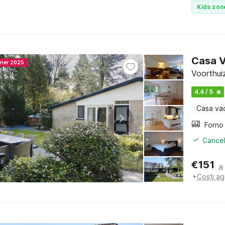
Kids zon
Casa 
nner 2025
Voorthui
4.4 / 5
Casa va
Cancel
€
151
a
+
Costi ag