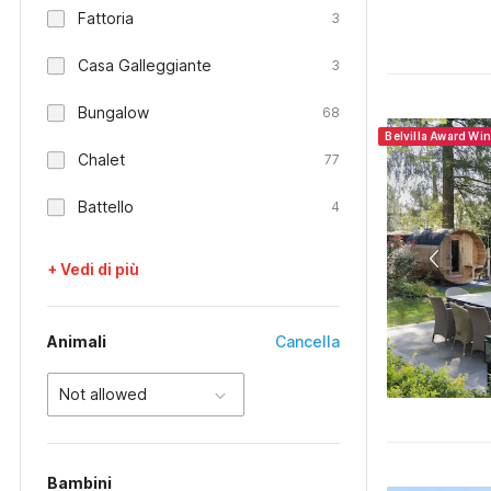
Fattoria
3
Casa Galleggiante
3
Bungalow
68
Belvilla Award Wi
Chalet
77
Battello
4
+ Vedi di più
Animali
Cancella
Not allowed
Bambini