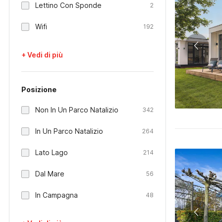
Lettino Con Sponde
2
Wifi
192
+ Vedi di più
Posizione
Non In Un Parco Natalizio
342
In Un Parco Natalizio
264
Lato Lago
214
Dal Mare
56
In Campagna
48