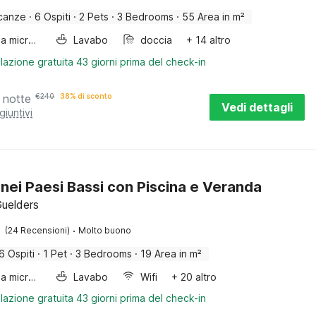
canze
·
6 Ospiti
·
2 Pets
·
3 Bedrooms
·
55 Area in m²
Forno a microonde combinato
Lavabo
doccia
+ 14 altro
lazione gratuita 43 giorni prima del check-in
 notte
€
240
38% di sconto
Vedi dettagli
giuntivi
nei Paesi Bassi con Piscina e Veranda
Guelders
·
(24 Recensioni)
Molto buono
6 Ospiti
·
1 Pet
·
3 Bedrooms
·
19 Area in m²
Forno a microonde combinato
Lavabo
Wifi
+ 20 altro
lazione gratuita 43 giorni prima del check-in