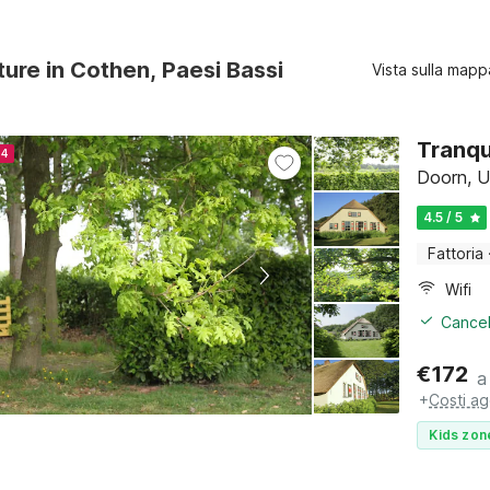
ture in Cothen, Paesi Bassi
Vista sulla mapp
Tranqui
24
Doorn, U
4.5 / 5
Fattoria
Wifi
Cancel
€
172
a
+
Costi ag
Kids zon