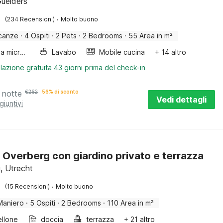
Guelders
·
(234 Recensioni)
Molto buono
canze
·
4 Ospiti
·
2 Pets
·
2 Bedrooms
·
55 Area in m²
Forno a microonde combinato
Lavabo
Mobile cucina
+ 14 altro
lazione gratuita 43 giorni prima del check-in
 notte
€
262
56% di sconto
Vedi dettagli
giuntivi
 Overberg con giardino privato e terrazza
, Utrecht
·
(15 Recensioni)
Molto buono
Maniero
·
5 Ospiti
·
2 Bedrooms
·
110 Area in m²
llone
doccia
terrazza
+ 21 altro