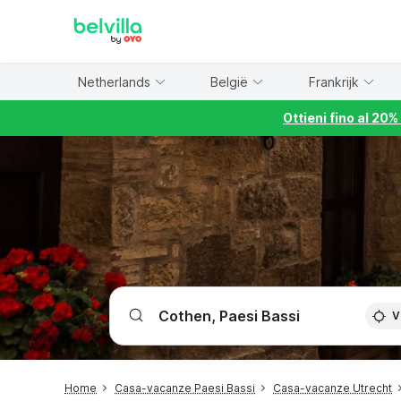
WIZARD MEMBER
Netherlands
België
Frankrijk
Ottieni fino al 20
V
Home
Casa-vacanze Paesi Bassi
Casa-vacanze Utrecht