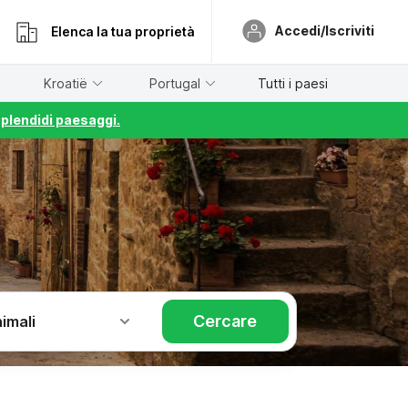
Accedi/Iscriviti
Elenca la tua proprietà
Kroatië
Portugal
Tutti i paesi
splendidi paesaggi.
Cercare
imali