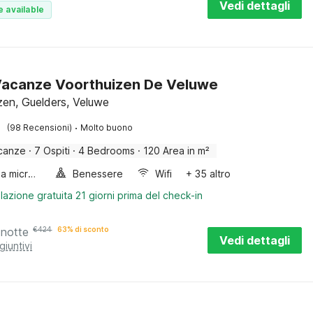
Vedi dettagli
e available
Vacanze Voorthuizen De Veluwe
zen, Guelders, Veluwe
·
(98 Recensioni)
Molto buono
canze
·
7 Ospiti
·
4 Bedrooms
·
120 Area in m²
Forno a microonde combinato
Benessere
Wifi
+ 35 altro
lazione gratuita 21 giorni prima del check-in
 notte
€
424
63% di sconto
Vedi dettagli
giuntivi