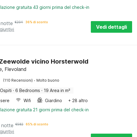
lazione gratuita 43 giorni prima del check-in
 notte
€
204
36% di sconto
Vedi dettagli
giuntivi
a Zeewolde vicino Horsterwold
, Flevoland
·
(110 Recensioni)
Molto buono
 Ospiti
·
6 Bedrooms
·
19 Area in m²
sere
Wifi
Giardino
+ 28 altro
lazione gratuita 21 giorni prima del check-in
 notte
€
582
65% di sconto
giuntivi