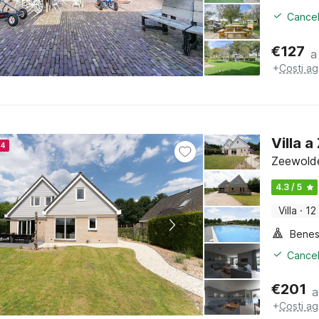
Cancel
€
127
a
+
Costi ag
Villa 
24
Zeewolde
4.3 / 5
Villa
·
12
Benes
Cancel
€
201
a
+
Costi ag