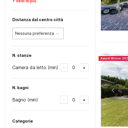
+ Vedi di più
Distanza dal centro città
Nessuna preferenza
N. stanze
Award Winner 20
Camera da letto (min)
0
-
+
N. bagni
Bagno (min)
0
-
+
Categorie