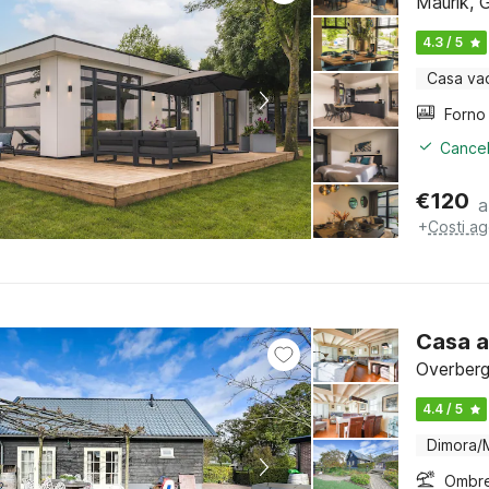
Maurik, 
4.3 / 5
Casa va
Cancel
€
120
a
+
Costi ag
Casa a
Overberg
4.4 / 5
Dimora/
Ombre