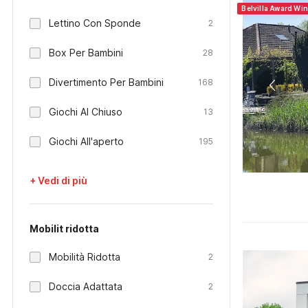
Belvilla Award Wi
Lettino Con Sponde
2
Box Per Bambini
28
Divertimento Per Bambini
168
Giochi Al Chiuso
13
Giochi All'aperto
195
+ Vedi di più
Mobilit ridotta
Mobilità Ridotta
2
Doccia Adattata
2