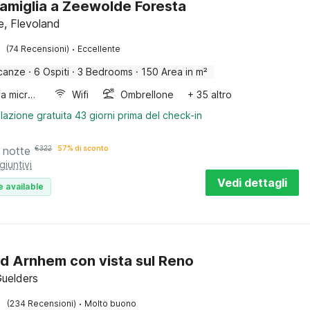
amiglia a Zeewolde Foresta
, Flevoland
·
(74 Recensioni)
Eccellente
canze
·
6 Ospiti
·
3 Bedrooms
·
150 Area in m²
Forno a microonde combinato
Wifi
Ombrellone
+ 35 altro
lazione gratuita 43 giorni prima del check-in
 notte
€
322
57% di sconto
giuntivi
Vedi dettagli
e available
d Arnhem con vista sul Reno
Guelders
·
(234 Recensioni)
Molto buono