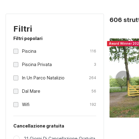
606 strut
Filtri
Filtri popolari
Award Winner 20
Piscina
116
Piscina Privata
3
In Un Parco Natalizio
264
Dal Mare
56
Wifi
192
Cancellazione gratuita
21 Giorni Di Cancellazione Gratuita