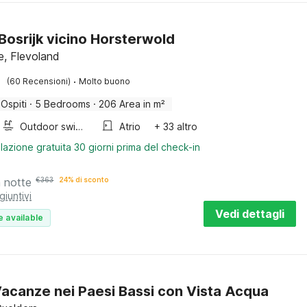
 Bosrijk vicino Horsterwold
, Flevoland
·
(60 Recensioni)
Molto buono
 Ospiti
·
5 Bedrooms
·
206 Area in m²
Outdoor swimming pool
Atrio
+ 33 altro
lazione gratuita 30 giorni prima del check-in
a notte
€
363
24% di sconto
giuntivi
Vedi dettagli
e available
acanze nei Paesi Bassi con Vista Acqua