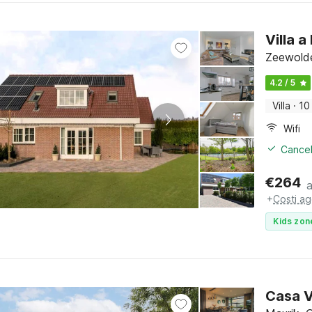
Villa a
Zeewolde
4.2 / 5
Villa
·
10
Wifi
Cancel
€
264
+
Costi ag
Kids zon
Casa V