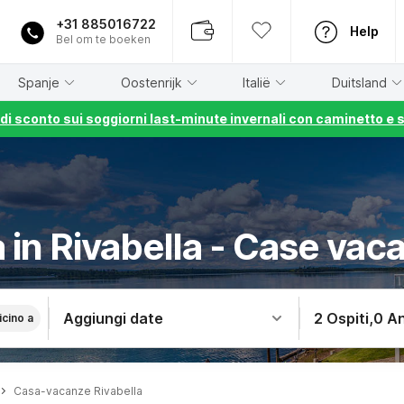
+31 885016722
Help
Bel om te boeken
Spanje
Oostenrijk
Italië
Duitsland
% di sconto sui soggiorni last-minute invernali con caminetto e 
 in Rivabella - Case vac
Aggiungi date
2 Ospiti
,
0 An
icino a
Casa-vacanze Rivabella