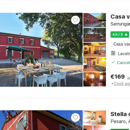
Casa v
Serrunga
4.5 / 5
Casa va
Lavat
Cancel
€
169
a
+
Costi ag
Stella
Pesaro, 