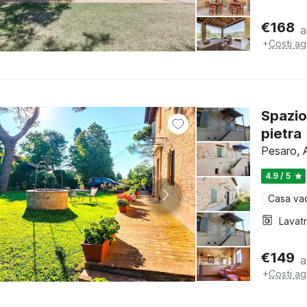
€
168
a
+
Costi ag
Spazio
pietra
Pesaro, 
4.9 / 5
Casa va
Lavat
€
149
a
+
Costi ag