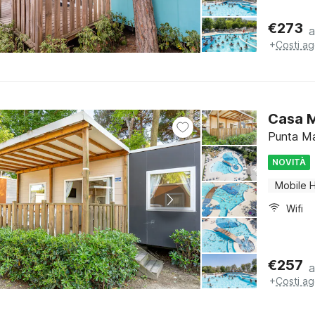
€
273
a
+
Costi ag
Casa M
Punta Ma
NOVITÀ
Mobile 
Wifi
€
257
a
+
Costi ag