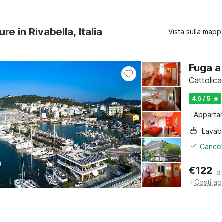
ure in Rivabella, Italia
Vista sulla mapp
Fuga a
Cattolic
4.6 / 5
Apparta
Lava
Cancel
€
122
a
+
Costi ag