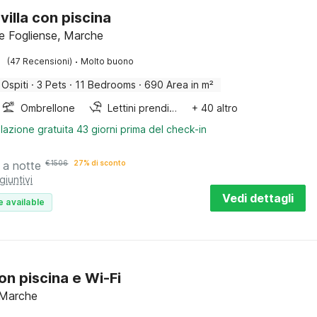
villa con piscina
e Fogliense, Marche
·
(47 Recensioni)
Molto buono
 Ospiti
·
3 Pets
·
11 Bedrooms
·
690 Area in m²
Ombrellone
Lettini prendisole
+ 40 altro
lazione gratuita 43 giorni prima del check-in
a notte
€
1506
27% di sconto
giuntivi
Vedi dettagli
e available
on piscina e Wi-Fi
 Marche