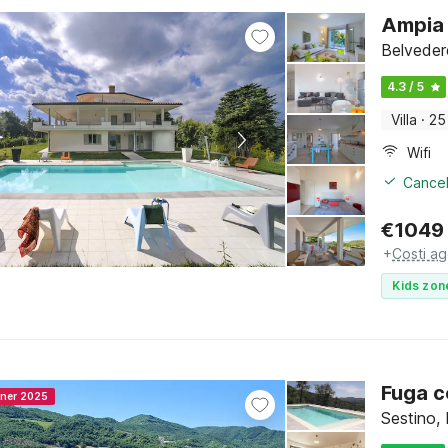
Ampia 
Belveder
4.3 / 5
Villa
·
25
Wifi
Cancel
€
1049
+
Costi ag
Kids zon
Fuga c
nner 2025
Sestino,