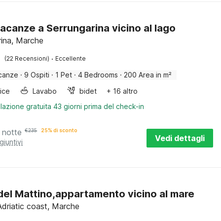
acanze a Serrungarina vicino al lago
rina, Marche
·
(22 Recensioni)
Eccellente
canze
·
9 Ospiti
·
1 Pet
·
4 Bedrooms
·
200 Area in m²
rice
Lavabo
bidet
+ 16 altro
lazione gratuita 43 giorni prima del check-in
 notte
€
235
25% di sconto
Vedi dettagli
giuntivi
 del Mattino,appartamento vicino al mare
Adriatic coast, Marche