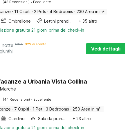
·
(43 Recensioni)
Eccellente
canze
·
11 Ospiti
·
2 Pets
·
4 Bedrooms
·
230 Area in m²
Ombrellone
Lettini prendisole
+ 35 altro
lazione gratuita 21 giorni prima del check-in
a notte
€
354
32% di sconto
Vedi dettagli
giuntivi
acanze a Urbania Vista Collina
 Marche
·
(44 Recensioni)
Eccellente
canze
·
7 Ospiti
·
1 Pet
·
3 Bedrooms
·
250 Area in m²
Giardino
Sala da pranzo
+ 23 altro
lazione gratuita 21 giorni prima del check-in