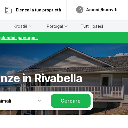
Accedi/Iscriviti
Elenca la tua proprietà
Kroatië
Portugal
Tutti i paesi
splendidi paesaggi.
anze in Rivabella
Cercare
imali