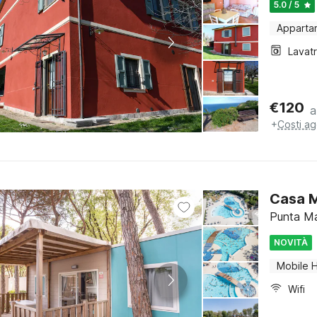
5.0 / 5
Apparta
Lavat
€
120
a
+
Costi ag
Casa M
Punta Ma
NOVITÀ
Mobile 
Wifi