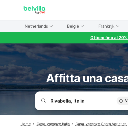
WIZARD MEMBER
Netherlands
België
Frankrijk
Ottieni fino al 20
Affitta una casa
V
Home
Casa-vacanze Italia
Casa-vacanze Costa Adriatica