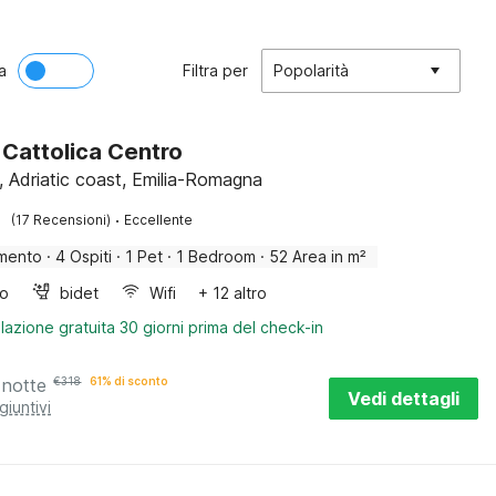
a
Filtra per
Popolarità
 Cattolica Centro
a, Adriatic coast, Emilia-Romagna
·
(17 Recensioni)
Eccellente
mento
·
4 Ospiti
·
1 Pet
·
1 Bedroom
·
52 Area in m²
bo
bidet
Wifi
+ 12 altro
lazione gratuita 30 giorni prima del check-in
 notte
€
318
61% di sconto
Vedi dettagli
giuntivi