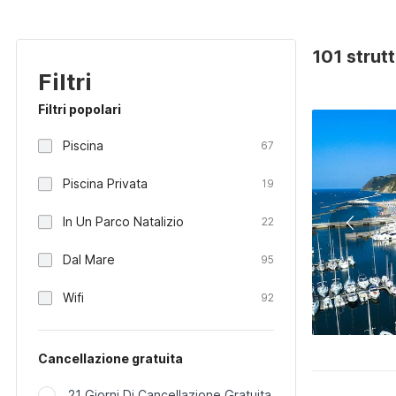
101 strutt
Filtri
Filtri popolari
Piscina
67
Piscina Privata
19
In Un Parco Natalizio
22
Dal Mare
95
Wifi
92
Cancellazione gratuita
21 Giorni Di Cancellazione Gratuita