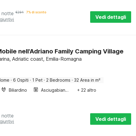
 notte
€
294
7% di sconto
Vedi dettagli
giuntivi
obile nell'Adriano Family Camping Village
rina, Adriatic coast, Emilia-Romagna
Home
·
6 Ospiti
·
1 Pet
·
2 Bedrooms
·
32 Area in m²
Biliardino
Asciugabiancheria
+ 22 altro
 notte
Vedi dettagli
giuntivi