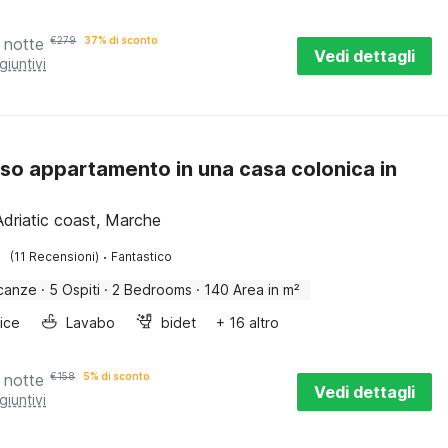
 notte
€
279
37% di sconto
Vedi dettagli
giuntivi
so appartamento in una casa colonica in
Adriatic coast, Marche
·
(11 Recensioni)
Fantastico
canze
·
5 Ospiti
·
2 Bedrooms
·
140 Area in m²
rice
Lavabo
bidet
+ 16 altro
 notte
€
158
5% di sconto
Vedi dettagli
giuntivi