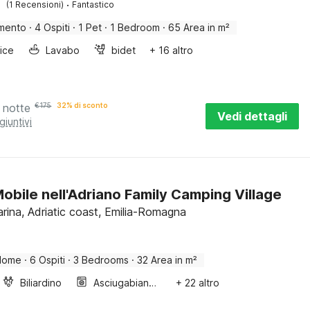
·
(1 Recensioni)
Fantastico
mento
·
4 Ospiti
·
1 Pet
·
1 Bedroom
·
65 Area in m²
rice
Lavabo
bidet
+ 16 altro
 notte
€
175
32% di sconto
Vedi dettagli
giuntivi
obile nell'Adriano Family Camping Village
rina, Adriatic coast, Emilia-Romagna
Home
·
6 Ospiti
·
3 Bedrooms
·
32 Area in m²
Biliardino
Asciugabiancheria
+ 22 altro