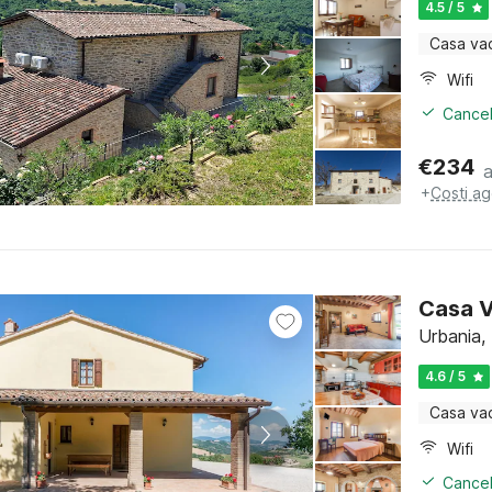
4.5 / 5
Casa va
Wifi
Cancel
€
234
+
Costi ag
Casa V
Urbania,
4.6 / 5
Casa va
Wifi
Cancel