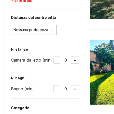
+ Vedi di più
Distanza dal centro città
Nessuna preferenza
N. stanze
Camera da letto (min)
0
-
+
N. bagni
Bagno (min)
0
-
+
Categorie