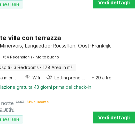
Vedi dettagli
e available
te villa con terrazza
Minervois, Languedoc-Roussillon, Oost-Frankrijk
·
(54 Recensioni)
Molto buono
Ospiti
·
3 Bedrooms
·
178 Area in m²
Forno a microonde combinato
Wifi
Lettini prendisole
+ 29 altro
lazione gratuita 43 giorni prima del check-in
 notte
€
407
61% di sconto
giuntivi
Vedi dettagli
e available