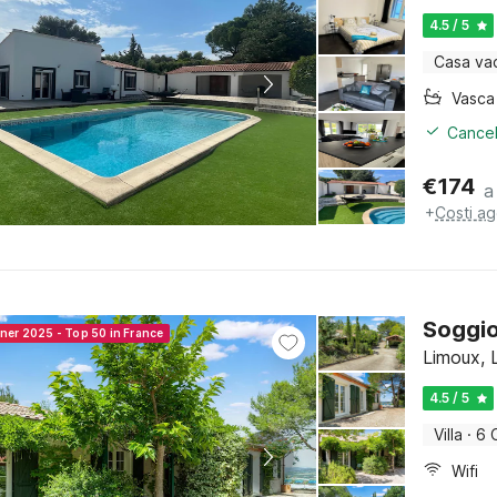
4.5 / 5
Casa va
Cancel
€
174
a
+
Costi ag
Soggio
nner 2025 - Top 50 in France
Limoux, 
4.5 / 5
Villa
·
6 
Wifi