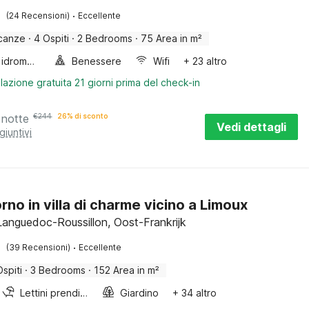
·
(24 Recensioni)
Eccellente
canze
·
4 Ospiti
·
2 Bedrooms
·
75 Area in m²
Vasca idromassaggio
Benessere
Wifi
+ 23 altro
lazione gratuita 21 giorni prima del check-in
 notte
€
244
26% di sconto
Vedi dettagli
giuntivi
rno in villa di charme vicino a Limoux
Languedoc-Roussillon, Oost-Frankrijk
·
(39 Recensioni)
Eccellente
Ospiti
·
3 Bedrooms
·
152 Area in m²
Lettini prendisole
Giardino
+ 34 altro