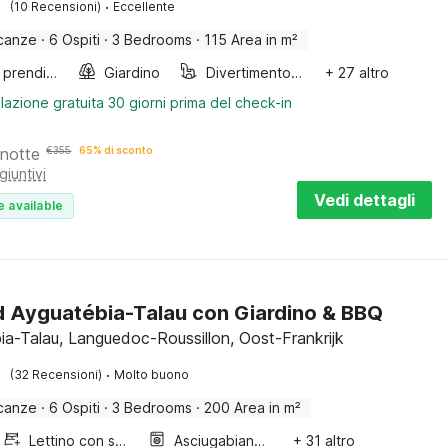
·
(10 Recensioni)
Eccellente
canze
·
6 Ospiti
·
3 Bedrooms
·
115 Area in m²
Lettini prendisole
Giardino
Divertimento per bambini
+ 27 altro
lazione gratuita 30 giorni prima del check-in
 notte
€
355
65% di sconto
giuntivi
Vedi dettagli
e available
ad Ayguatébia-Talau con Giardino & BBQ
ia-Talau, Languedoc-Roussillon, Oost-Frankrijk
·
(32 Recensioni)
Molto buono
canze
·
6 Ospiti
·
3 Bedrooms
·
200 Area in m²
Lettino con sponde
Asciugabiancheria
+ 31 altro