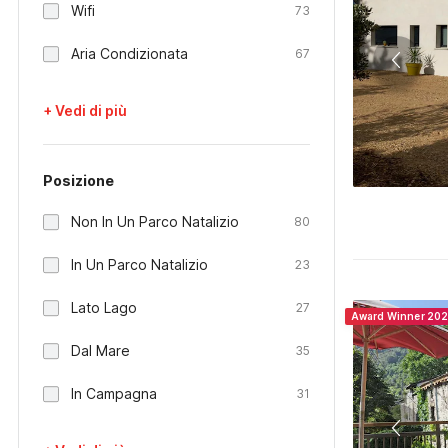
Wifi
73
Aria Condizionata
67
+ Vedi di più
Posizione
Non In Un Parco Natalizio
80
In Un Parco Natalizio
23
Lato Lago
27
Award Winner 20
Dal Mare
35
In Campagna
31