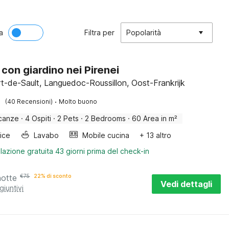
a
Filtra per
Popolarità
 con giardino nei Pirenei
t-de-Sault, Languedoc-Roussillon, Oost-Frankrijk
·
(40 Recensioni)
Molto buono
canze
·
4 Ospiti
·
2 Pets
·
2 Bedrooms
·
60 Area in m²
rice
Lavabo
Mobile cucina
+ 13 altro
lazione gratuita 43 giorni prima del check-in
notte
€
75
22% di sconto
Vedi dettagli
giuntivi