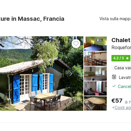
ture in Massac, Francia
Vista sulla mapp
Chalet
Roquefor
4.2 / 5
Casa va
Lavat
Cancel
€
57
a 
+
Costi ag