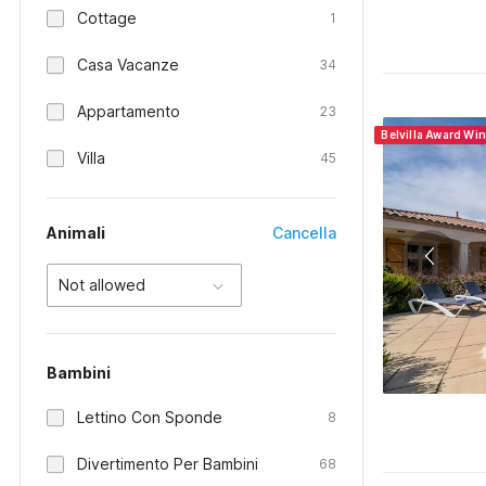
Cottage
1
Casa Vacanze
34
Appartamento
23
Belvilla Award Wi
Villa
45
Animali
Cancella
Not allowed
Bambini
Lettino Con Sponde
8
Divertimento Per Bambini
68