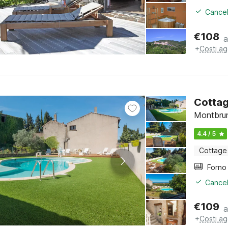
Cancel
€
108
a
+
Costi ag
Cottag
Montbrun
4.4 / 5
Cottage
Cancel
€
109
a
+
Costi ag