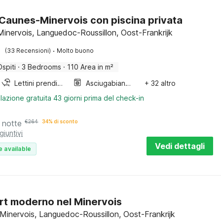
a Caunes-Minervois con piscina privata
inervois, Languedoc-Roussillon, Oost-Frankrijk
·
(33 Recensioni)
Molto buono
Ospiti
·
3 Bedrooms
·
110 Area in m²
Lettini prendisole
Asciugabiancheria
+ 32 altro
lazione gratuita 43 giorni prima del check-in
 notte
€
264
34% di sconto
giuntivi
Vedi dettagli
e available
t moderno nel Minervois
Minervois, Languedoc-Roussillon, Oost-Frankrijk