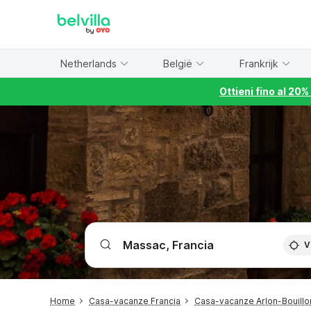
WIZARD MEMBER
Netherlands
België
Frankrijk
Ottieni fino al 20
V
Home
Casa-vacanze Francia
Casa-vacanze Arlon-Bouillon