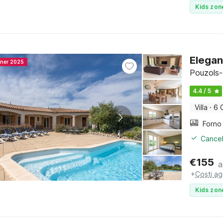
Kids zon
Elegan
nner 2025
Pouzols-
4.4 / 5
Villa
·
6 
Cancel
€
155
a
+
Costi ag
Kids zon