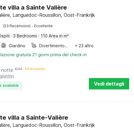
e villa a Sainte Valière
alière, Languedoc-Roussillon, Oost-Frankrijk
·
(23 Recensioni)
Eccellente
Ospiti
·
3 Bedrooms
·
110 Area in m²
Giardino
Divertimento per bambini
+ 23 altro
lazione gratuita 21 giorni prima del check-in
 notte
€
134
5% di sconto
giuntivi
Vedi dettagli
e available
te villa a Sainte-Valière
alière, Languedoc-Roussillon, Oost-Frankrijk