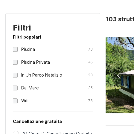
103 strut
Filtri
Filtri popolari
Piscina
73
Piscina Privata
45
In Un Parco Natalizio
23
Dal Mare
35
Wifi
73
Cancellazione gratuita
21 Giorni Di Cancellazione Gratuita