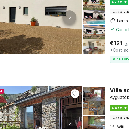
4.7 / 5
Casa va
Cancel
€
121
a
+
Costi ag
Kids zon
Villa 
24
Ayguatéb
4.4 / 5
Casa va
Wifi