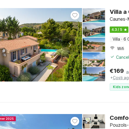
Villa 
Caunes-M
4.3 / 5
Villa
·
6 
Wifi
Cancel
€
169
a
+
Costi ag
Kids zon
Comfor
nner 2025
Pouzols-