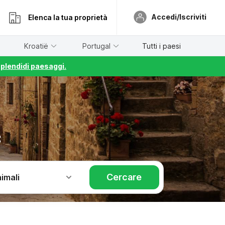
Accedi/Iscriviti
Elenca la tua proprietà
Kroatië
Portugal
Tutti i paesi
splendidi paesaggi.
c
Cercare
imali