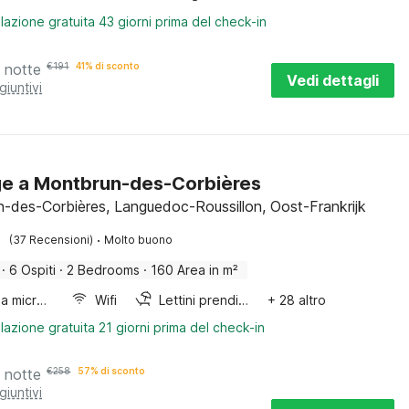
lazione gratuita 43 giorni prima del check-in
 notte
€
191
41% di sconto
Vedi dettagli
giuntivi
e a Montbrun-des-Corbières
-des-Corbières, Languedoc-Roussillon, Oost-Frankrijk
·
(37 Recensioni)
Molto buono
·
6 Ospiti
·
2 Bedrooms
·
160 Area in m²
Forno a microonde combinato
Wifi
Lettini prendisole
+ 28 altro
lazione gratuita 21 giorni prima del check-in
 notte
€
258
57% di sconto
giuntivi