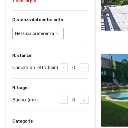
+ Vedi di più
Distanza dal centro città
Nessuna preferenza
N. stanze
Camera da letto (min)
0
-
+
N. bagni
Bagno (min)
0
-
+
Categorie