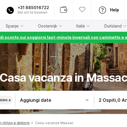
+31 885016722
Help
Bel om te boeken
Spanje
Oostenrijk
Italië
Duitsland
% di sconto sui soggiorni last-minute invernali con caminetto e 
Casa vacanza in Massa
Aggiungi date
2 Ospiti
,
0 An
icino a
-Virton e dintorni
Casa-vacanze Massac