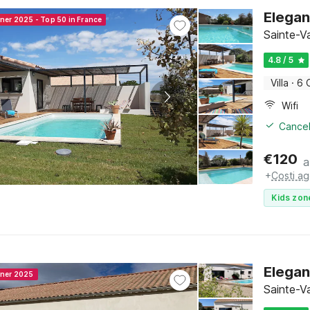
Elegant
nner 2025 - Top 50 in France
Sainte-V
4.8 / 5
Villa
·
6 
Wifi
Cancel
€
120
a
+
Costi ag
Kids zon
Elegan
nner 2025
Sainte-V