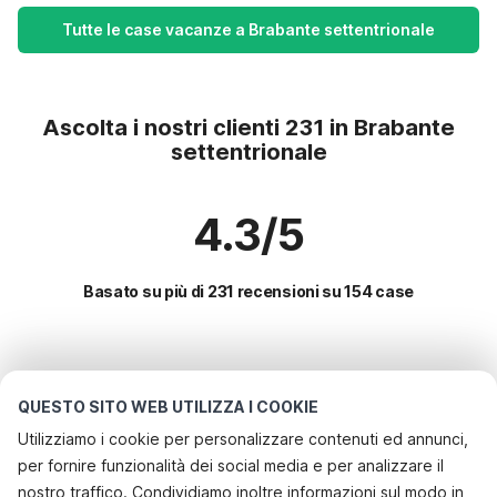
Tutte le case vacanze a Brabante settentrionale
Ascolta i nostri clienti 231 in Brabante
settentrionale
4.3/5
Basato su più di 231 recensioni su 154 case
Le destinazioni più popolari per le
vacanze
QUESTO SITO WEB UTILIZZA I COOKIE
Utilizziamo i cookie per personalizzare contenuti ed annunci,
Servizi più popolari per le vacanze in Brabante
per fornire funzionalità dei social media e per analizzare il
settentrionale
nostro traffico. Condividiamo inoltre informazioni sul modo in