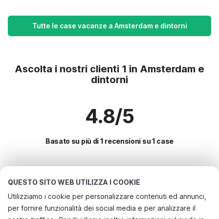
Tutte le case vacanze a Amsterdam e dintorni
Ascolta i nostri clienti 1 in Amsterdam e
dintorni
4.8/5
Basato su più di 1 recensioni su 1 case
Le destinazioni più popolari per le
QUESTO SITO WEB UTILIZZA I COOKIE
vacanze
Utilizziamo i cookie per personalizzare contenuti ed annunci,
per fornire funzionalità dei social media e per analizzare il
Servizi più popolari per le vacanze in Amsterdam e dintorni