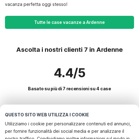
vacanza perfetta oggi stesso!
Tutte le case vacanze a Ardenne
Ascolta i nostri clienti 7 in Ardenne
4.4/5
Basato su più di 7 recensioni su 4 case
Le destinazioni più popolari per le
QUESTO SITO WEB UTILIZZA I COOKIE
vacanze
Utilizziamo i cookie per personalizzare contenuti ed annunci,
per fornire funzionalità dei social media e per analizzare il
Servizi più popolari per le vacanze in Ardenne
nostro traffico. Condividiamo inoltre informazioni sul modo in