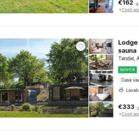
€
162
a
+
Costi ag
Lodge 
sauna
Tandel, 
NOVITÀ
Casa va
Lava
€
333
+
Costi ag