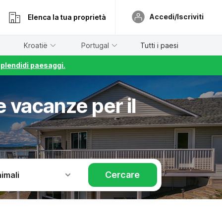
Accedi/Iscriviti
Elenca la tua proprietà
Kroatië
Portugal
Tutti i paesi
splendidi paesaggi.
 vacanze per il
Cercare
imali