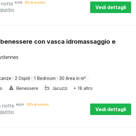
 notte
€
176
8% di sconto
Vedi dettagli
giuntivi
benessere con vasca idromassaggio e
Ardennes
canze
·
2 Ospiti
·
1 Bedroom
·
30 Area in m²
bo
Benessere
Jacuzzi
+ 18 altro
a notte
€
534
39% di sconto
Vedi dettagli
giuntivi