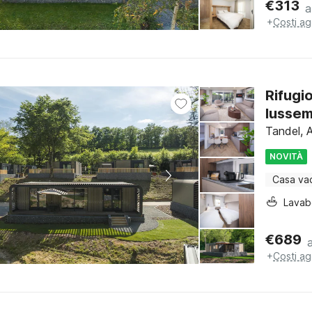
€
313
a
+
Costi ag
Rifugi
lusse
Tandel, 
NOVITÀ
Casa va
Lava
€
689
+
Costi ag