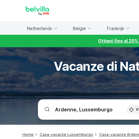
WIZARD MEMBER
Netherlands
België
Frankrijk
Ottieni fino al 20
Vacanze di Nat
V
Home
Casa-vacanze Lussemburgo
Casa-vacanze Arden