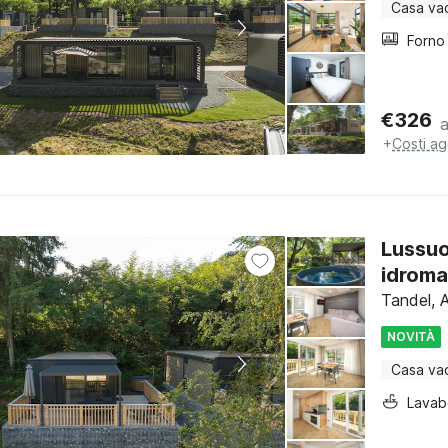
Casa va
€
326
+
Costi ag
Lussuo
idrom
Tandel, 
NOVITÀ
Casa va
Lava