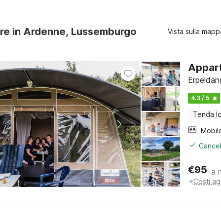
ure in Ardenne, Lussemburgo
Vista sulla mapp
Appart
Erpeldan
4.3 / 5
Tenda l
Mobil
Cancel
€
95
a 
+
Costi ag