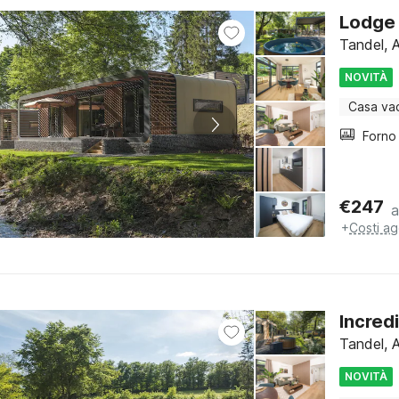
Lodge 
Tandel, 
NOVITÀ
Casa va
€
247
a
+
Costi ag
Incred
Tandel, 
NOVITÀ