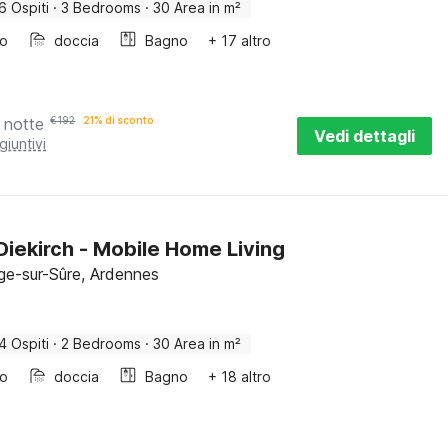
6 Ospiti
·
3 Bedrooms
·
30 Area in m²
bo
doccia
Bagno
+ 17 altro
 notte
€
192
21% di sconto
Vedi dettagli
giuntivi
iekirch - Mobile Home Living
ge-sur-Sûre, Ardennes
4 Ospiti
·
2 Bedrooms
·
30 Area in m²
bo
doccia
Bagno
+ 18 altro