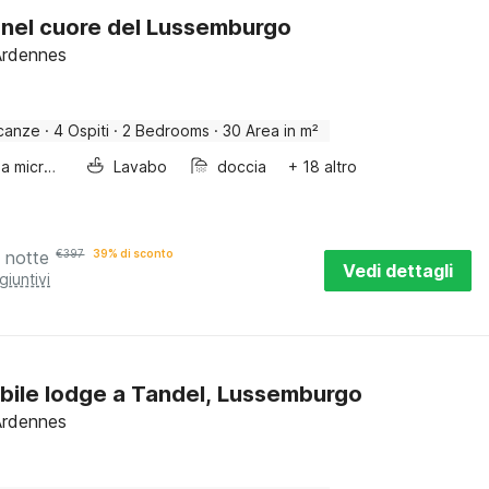
nel cuore del Lussemburgo
Ardennes
canze
·
4 Ospiti
·
2 Bedrooms
·
30 Area in m²
Forno a microonde combinato
Lavabo
doccia
+ 18 altro
 notte
€
397
39% di sconto
Vedi dettagli
giuntivi
ibile lodge a Tandel, Lussemburgo
Ardennes