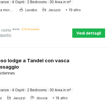
canze
·
4 Ospiti
·
2 Bedrooms
·
30 Area in m²
Forno a microonde combinato
Lavabo
Jacuzzi
+ 19 altro
a notte
€
440
27% di sconto
Vedi dettagli
giuntivi
so lodge a Tandel con vasca
assaggio
Ardennes
canze
·
4 Ospiti
·
2 Bedrooms
·
30 Area in m²
bo
Jacuzzi
doccia
+ 18 altro