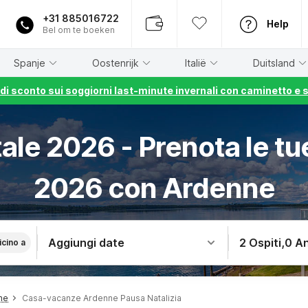
+31 885016722
Help
Bel om te boeken
Spanje
Oostenrijk
Italië
Duitsland
% di sconto sui soggiorni last-minute invernali con caminetto e 
ale 2026 - Prenota le tue
2026 con Ardenne
Aggiungi date
2 Ospiti
,
0 An
icino a
ne
Casa-vacanze Ardenne Pausa Natalizia