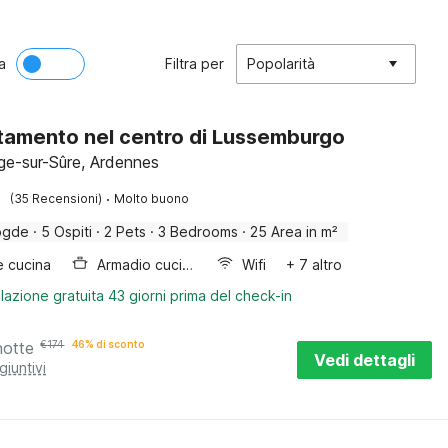
a
Filtra per
Popolarità
amento nel centro di Lussemburgo
ge-sur-Sûre, Ardennes
·
(35 Recensioni)
Molto buono
ogde
·
5 Ospiti
·
2 Pets
·
3 Bedrooms
·
25 Area in m²
e cucina
Armadio cucina
Wifi
+ 7 altro
lazione gratuita 43 giorni prima del check-in
notte
€
174
46% di sconto
Vedi dettagli
giuntivi