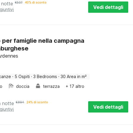
 notte
€
507
40% di sconto
Vedi dettagli
giuntivi
o per famiglie nella campagna
mburghese
Ardennes
canze
·
5 Ospiti
·
3 Bedrooms
·
30 Area in m²
bo
doccia
terrazza
+ 17 altro
a notte
€
894
24% di sconto
Vedi dettagli
giuntivi