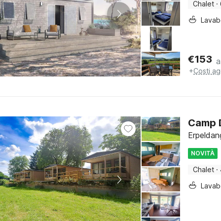
Chalet
·
Lava
€
153
a
+
Costi ag
Camp D
Erpeldan
NOVITÀ
Chalet
·
Lava