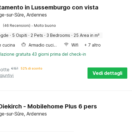
amento in Lussemburgo con vista
ge-sur-Sûre, Ardennes
·
(46 Recensioni)
Molto buono
ogde
·
5 Ospiti
·
2 Pets
·
3 Bedrooms
·
25 Area in m²
e cucina
Armadio cucina
Wifi
+ 7 altro
lazione gratuita 43 giorni prima del check-in
notte
€
157
52% di sconto
Vedi dettagli
giuntivi
iekirch - Mobilehome Plus 6 pers
ge-sur-Sûre, Ardennes