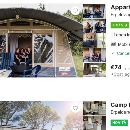
Appart
Erpeldan
4.4 / 5
Tenda l
Mobil
Cancel
€
74
a 
+
Costi ag
Camp D
Erpeldan
NOVITÀ