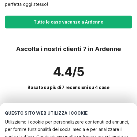
perfetta oggi stesso!
Tutte le case vacanze a Ardenne
Ascolta i nostri clienti 7 in Ardenne
4.4/5
Basato su più di 7 recensioni su 4 case
Le destinazioni più popolari per le
QUESTO SITO WEB UTILIZZA I COOKIE
vacanze
Utilizziamo i cookie per personalizzare contenuti ed annunci,
per fornire funzionalità dei social media e per analizzare il
Servizi più popolari per le vacanze in Ardenne
nostro traffico. Condividiamo inoltre informazioni sul modo in