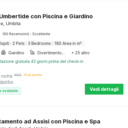
a Umbertide con Piscina e Giardino
e, Umbria
·
(60 Recensioni)
Eccellente
Ospiti
·
2 Pets
·
3 Bedrooms
·
180 Area in m²
Giardino
Divertimento per bambini
+ 25 altro
lazione gratuita 43 giorni prima del check-in
 notte
€
522
1% di sconto
giuntivi
Vedi dettagli
e available
amento ad Assisi con Piscina e Spa