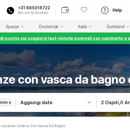
+31 885016722
Help
Bel om te boeken
Spanje
Oostenrijk
Italië
Duitsland
% di sconto sui soggiorni last-minute invernali con caminetto e 
ze con vasca da bagno
Aggiungi date
2 Ospiti
,
0 An
icino a
-vacanze Umbria Con Vasca Da Bagno