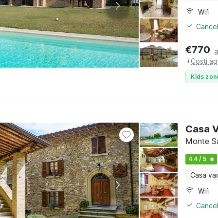
Wifi
Cancel
€
770
+
Costi ag
Kids zon
Casa V
Monte Sa
4.4 / 5
Casa va
Wifi
Cancel