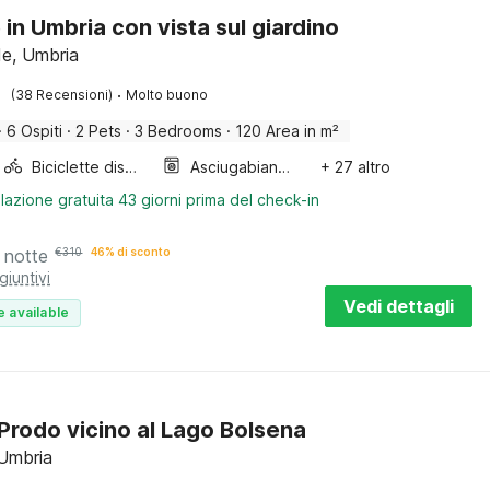
 in Umbria con vista sul giardino
e, Umbria
·
(38 Recensioni)
Molto buono
·
6 Ospiti
·
2 Pets
·
3 Bedrooms
·
120 Area in m²
Biciclette disponibili
Asciugabiancheria
+ 27 altro
lazione gratuita 43 giorni prima del check-in
 notte
€
310
46% di sconto
giuntivi
Vedi dettagli
e available
a Prodo vicino al Lago Bolsena
 Umbria