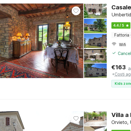
Casale
Umbertid
4.4 / 5
Fattoria
Wifi
Cancel
€
163
a
+
Costi ag
Kids zon
Villa 
Orvieto,