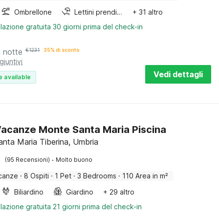
Ombrellone
Lettini prendisole
+ 31 altro
lazione gratuita 30 giorni prima del check-in
a notte
€
1231
35% di sconto
giuntivi
Vedi dettagli
e available
acanze Monte Santa Maria Piscina
nta Maria Tiberina, Umbria
·
(95 Recensioni)
Molto buono
canze
·
8 Ospiti
·
1 Pet
·
3 Bedrooms
·
110 Area in m²
Biliardino
Giardino
+ 29 altro
lazione gratuita 21 giorni prima del check-in