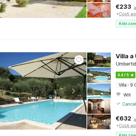
€
233
+
Costi ag
Kids zon
Villa 
Umbertid
4.4 / 5
Villa
·
9 
Wifi
Cancel
€
632
+
Costi ag
Kids zon