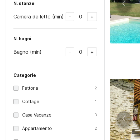
N. stanze
Camera da letto (min)
0
-
+
N. bagni
Bagno (min)
0
-
+
Categorie
Fattoria
2
Cottage
1
Casa Vacanze
3
Appartamento
2