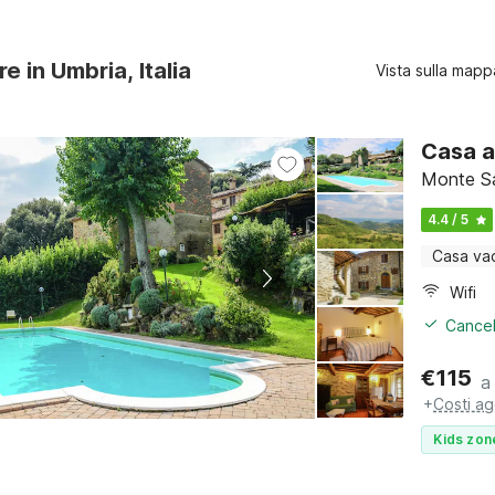
re in Umbria, Italia
Vista sulla mapp
Casa a
Monte Sa
4.4 / 5
Casa va
Wifi
Cancel
€
115
a
+
Costi ag
Kids zon