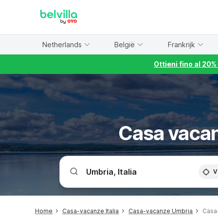
WIZARD MEMBER
Netherlands
België
Frankrijk
Ottieni fino al 20
Casa vacan
V
Home
Casa-vacanze Italia
Casa-vacanze Umbria
Casa