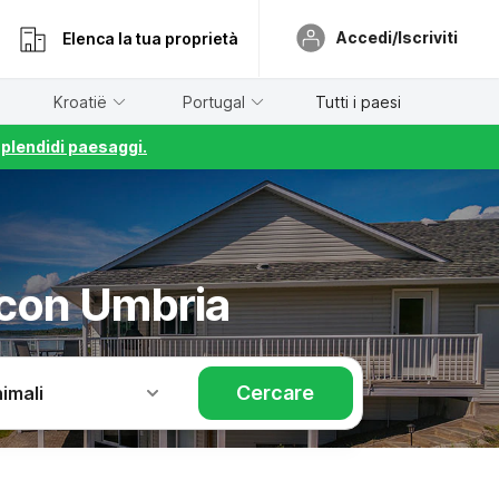
Accedi/Iscriviti
Elenca la tua proprietà
Kroatië
Portugal
Tutti i paesi
splendidi paesaggi.
 con Umbria
Cercare
imali