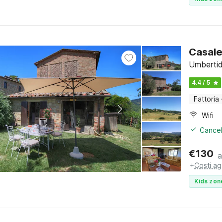
Casale
Umbertid
4.4 / 5
Fattoria
Wifi
Cancel
€
130
a
+
Costi ag
Kids zon