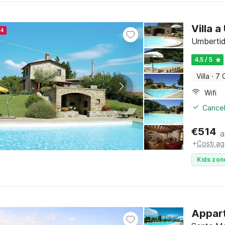
Villa 
24
Umbertid
4.5 / 5
Villa
·
7 
Wifi
Cancel
€
514
a
+
Costi ag
Kids zon
Appart