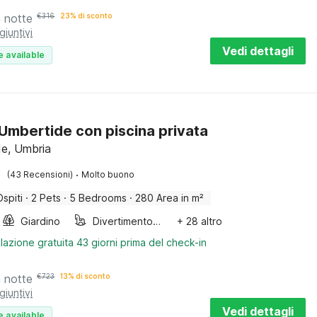
a notte
€
316
23% di sconto
giuntivi
Vedi dettagli
e available
a Umbertide con piscina privata
e, Umbria
·
(43 Recensioni)
Molto buono
Ospiti
·
2 Pets
·
5 Bedrooms
·
280 Area in m²
Giardino
Divertimento per bambini
+ 28 altro
lazione gratuita 43 giorni prima del check-in
a notte
€
723
13% di sconto
giuntivi
Vedi dettagli
e available