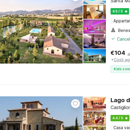
Santa Ma
4.5 / 5
Apparta
Benes
Cancel
€
104
a
+
Costi ag
Kids zon
Lago di
Castigli
4.4 / 5
Casa va