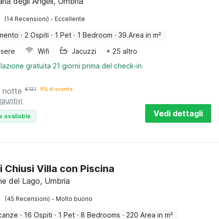
ria degli Angeli, Umbria
·
(14 Recensioni)
Eccellente
mento
·
2 Ospiti
·
1 Pet
·
1 Bedroom
·
39 Area in m²
sere
Wifi
Jacuzzi
+ 25 altro
lazione gratuita 21 giorni prima del check-in
 notte
€
121
9% di sconto
giuntivi
Vedi dettagli
e available
 Chiusi Villa con Piscina
one del Lago, Umbria
·
(45 Recensioni)
Molto buono
canze
·
16 Ospiti
·
1 Pet
·
8 Bedrooms
·
220 Area in m²