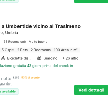
 a Umbertide vicino al Trasimeno
e, Umbria
·
(38 Recensioni)
Molto buono
·
5 Ospiti
·
2 Pets
·
2 Bedrooms
·
100 Area in m²
Biciclette disponibili
Giardino
+ 26 altro
lazione gratuita 43 giorni prima del check-in
 notte
€
282
53% di sconto
giuntivi
Vedi dettagli
e available