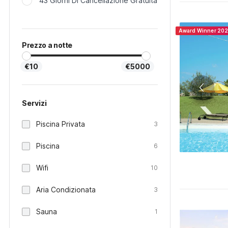
43 Giorni Di Cancellazione Gratuita
Award Winner 20
Prezzo a notte
€10
€5000
Servizi
Piscina Privata
3
Piscina
6
Wifi
10
Aria Condizionata
3
Sauna
1