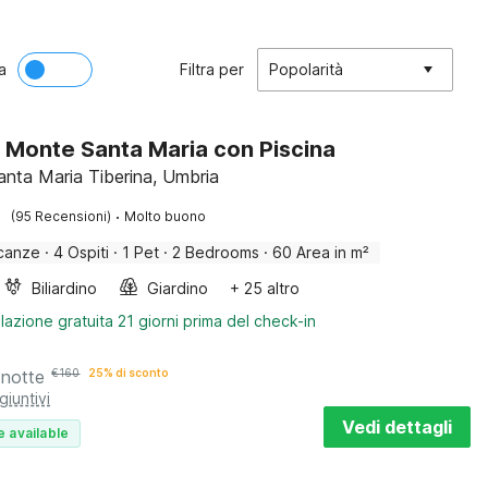
a
Filtra per
Popolarità
 Monte Santa Maria con Piscina
nta Maria Tiberina, Umbria
·
(95 Recensioni)
Molto buono
canze
·
4 Ospiti
·
1 Pet
·
2 Bedrooms
·
60 Area in m²
Biliardino
Giardino
+ 25 altro
lazione gratuita 21 giorni prima del check-in
 notte
€
160
25% di sconto
giuntivi
Vedi dettagli
e available