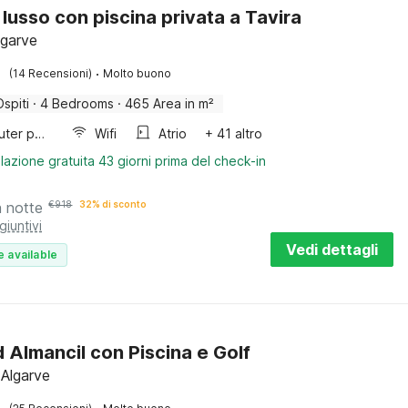
i lusso con piscina privata a Tavira
lgarve
·
(14 Recensioni)
Molto buono
Ospiti
·
4 Bedrooms
·
465 Area in m²
Computer per giochi
Wifi
Atrio
+ 41 altro
lazione gratuita 43 giorni prima del check-in
a notte
€
918
32% di sconto
giuntivi
Vedi dettagli
e available
d Almancil con Piscina e Golf
 Algarve