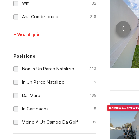
Wifi
32
Aria Condizionata
215
+ Vedi di più
Posizione
Non In Un Parco Natalizio
223
In Un Parco Natalizio
2
Dal Mare
165
In Campagna
Belvilla Award Wi
5
Vicino A Un Campo Da Golf
132