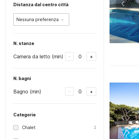
Distanza dal centro città
Nessuna preferenza
N. stanze
Camera da letto (min)
0
-
+
N. bagni
Bagno (min)
0
-
+
Categorie
Chalet
2