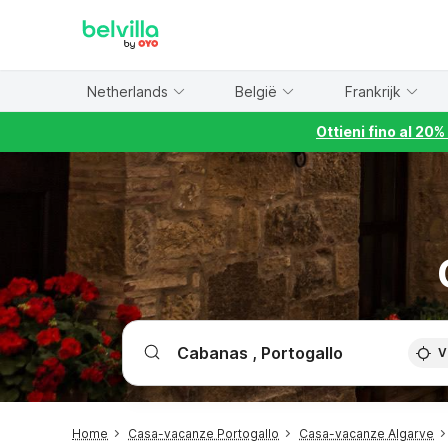
WIZARD MEMBER
Netherlands
België
Frankrijk
Ottieni fino al 20
V
Home
Casa-vacanze Portogallo
Casa-vacanze Algarve