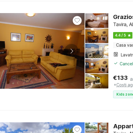
Grazio
Tavira, A
4.4 / 5
Casa va
Lavat
Cancel
€
133
a
+
Costi ag
Kids zon
Appart