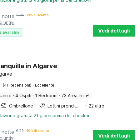
lazione gratuita 43 giorni prima del check-in
a notte
€
815
19% di sconto
giuntivi
Vedi dettagli
e available
ranquilla in Algarve
lgarve
·
(41 Recensioni)
Eccellente
canze
·
4 Ospiti
·
1 Bedroom
·
73 Area in m²
Ombrellone
Lettini prendisole
+ 22 altro
lazione gratuita 21 giorni prima del check-in
 notte
€
179
40% di sconto
Vedi dettagli
giuntivi