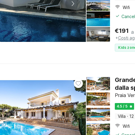
Wifi
Cancel
€
191
a
+
Costi ag
Kids zon
Grande
dalla 
Praia Ve
4.5 / 5
Villa
·
12
Wifi