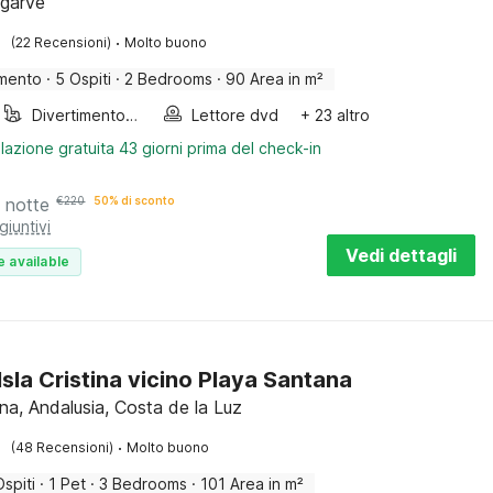
lgarve
·
(22 Recensioni)
Molto buono
mento
·
5 Ospiti
·
2 Bedrooms
·
90 Area in m²
Divertimento per bambini
Lettore dvd
+ 23 altro
lazione gratuita 43 giorni prima del check-in
 notte
€
220
50% di sconto
giuntivi
Vedi dettagli
e available
 Isla Cristina vicino Playa Santana
tina, Andalusia, Costa de la Luz
·
(48 Recensioni)
Molto buono
Ospiti
·
1 Pet
·
3 Bedrooms
·
101 Area in m²