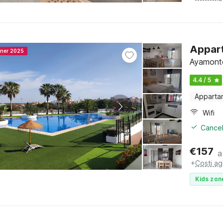
Appart
nner 2025
Ayamonte
4.4 / 5
Apparta
Wifi
Cancel
€
157
a
+
Costi ag
Kids zon