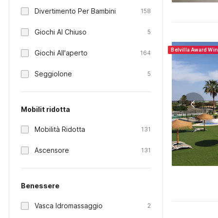
Divertimento Per Bambini
158
Giochi Al Chiuso
5
Belvilla Award Wi
Giochi All'aperto
164
Seggiolone
5
Mobilit ridotta
Mobilità Ridotta
131
Ascensore
131
Benessere
Vasca Idromassaggio
2