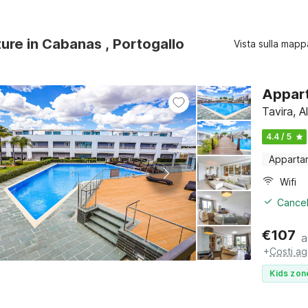
ture in Cabanas , Portogallo
Vista sulla mapp
Appart
Tavira, A
4.4 / 5
Apparta
Wifi
Cancel
€
107
a
+
Costi ag
Kids zon