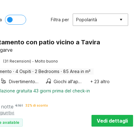
a
Filtra per
Popolarità
amento con patio vicino a Tavira
lgarve
·
(31 Recensioni)
Molto buono
mento
·
4 Ospiti
·
2 Bedrooms
·
85 Area in m²
Divertimento per bambini
Giochi all'aperto
+ 23 altro
lazione gratuita 43 giorni prima del check-in
 notte
€
161
32% di sconto
giuntivi
Vedi dettagli
e available