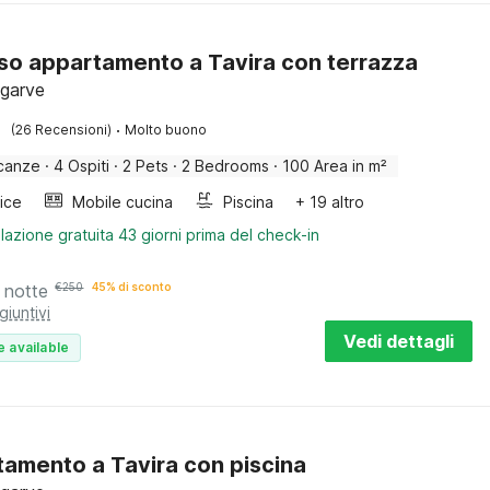
so appartamento a Tavira con terrazza
lgarve
·
(26 Recensioni)
Molto buono
canze
·
4 Ospiti
·
2 Pets
·
2 Bedrooms
·
100 Area in m²
rice
Mobile cucina
Piscina
+ 19 altro
lazione gratuita 43 giorni prima del check-in
 notte
€
250
45% di sconto
giuntivi
Vedi dettagli
e available
amento a Tavira con piscina