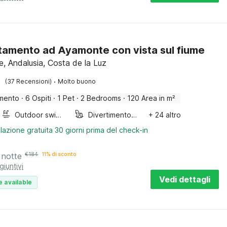
amento ad Ayamonte con vista sul fiume
, Andalusia, Costa de la Luz
·
(37 Recensioni)
Molto buono
mento
·
6 Ospiti
·
1 Pet
·
2 Bedrooms
·
120 Area in m²
Outdoor swimming pool
Divertimento per bambini
+ 24 altro
lazione gratuita 30 giorni prima del check-in
 notte
€
184
11% di sconto
giuntivi
Vedi dettagli
e available