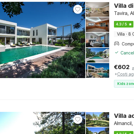
Villa d
Tavira, A
4.3 / 5
Villa
·
8 
Cancel
€
602
+
Costi ag
Kids zon
Villa a
Almancil,