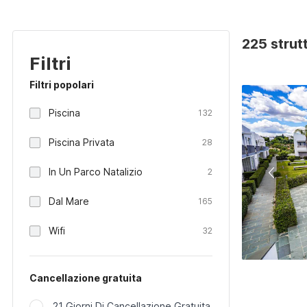
225 strut
Filtri
Filtri popolari
Piscina
132
Piscina Privata
28
In Un Parco Natalizio
2
Dal Mare
165
Wifi
32
Cancellazione gratuita
21 Giorni Di Cancellazione Gratuita