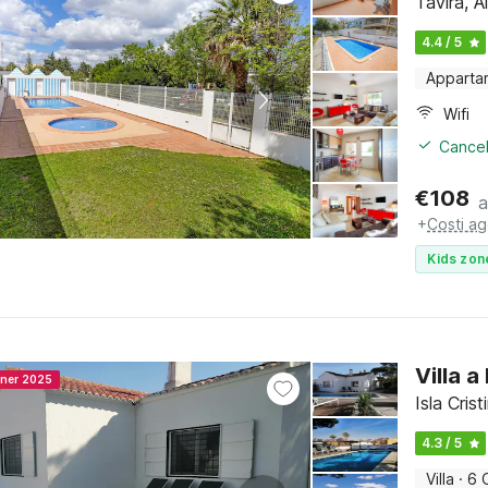
Tavira, A
4.4 / 5
Apparta
Wifi
Cancel
€
108
a
+
Costi ag
Kids zon
Villa a
nner 2025
Isla Cris
4.3 / 5
Villa
·
6 