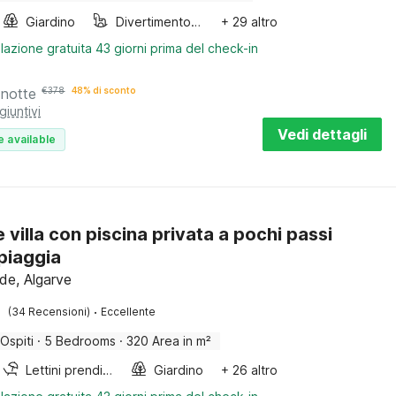
Giardino
Divertimento per bambini
+ 29 altro
lazione gratuita 43 giorni prima del check-in
 notte
€
378
48% di sconto
giuntivi
Vedi dettagli
e available
 villa con piscina privata a pochi passi
spiaggia
rde, Algarve
·
(34 Recensioni)
Eccellente
 Ospiti
·
5 Bedrooms
·
320 Area in m²
Lettini prendisole
Giardino
+ 26 altro