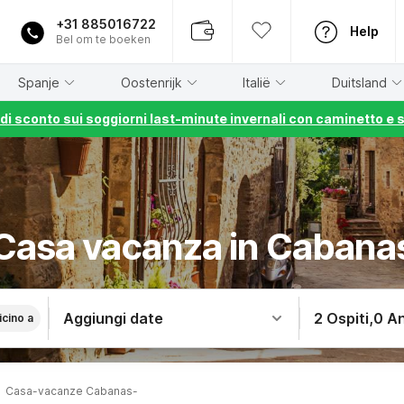
+31 885016722
Help
Bel om te boeken
Spanje
Oostenrijk
Italië
Duitsland
% di sconto sui soggiorni last-minute invernali con caminetto e 
Casa vacanza in Cabana
Aggiungi date
2 Ospiti
,
0 An
icino a
Casa-vacanze Cabanas-