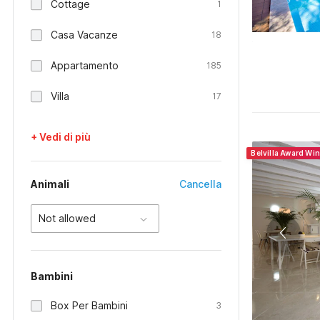
Cottage
1
Casa Vacanze
18
Appartamento
185
Villa
17
+ Vedi di più
Belvilla Award Wi
Animali
Cancella
Not allowed
Bambini
Box Per Bambini
3