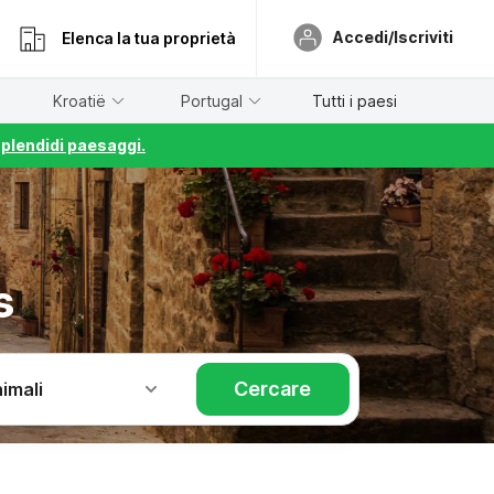
Accedi/Iscriviti
Elenca la tua proprietà
Kroatië
Portugal
Tutti i paesi
splendidi paesaggi.
s
Cercare
imali