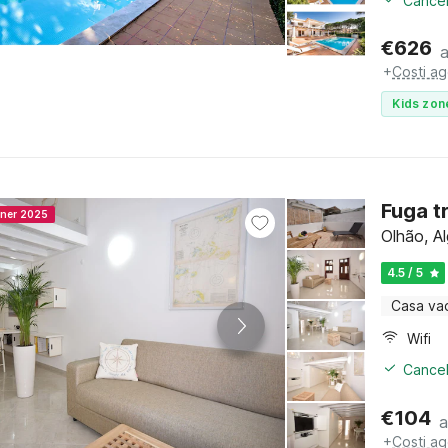
Cancel
€
626
+
Costi ag
Kids zon
Fuga t
nner 2025
Olhão, A
4.5 / 5
Casa va
Wifi
Cancel
€
104
a
+
Costi ag