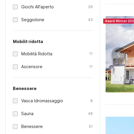
Giochi All'aperto
29
Seggiolone
43
Award Winner 20
Mobilit ridotta
Mobilità Ridotta
11
Ascensore
11
Benessere
Vasca Idromassaggio
8
Sauna
49
Benessere
51