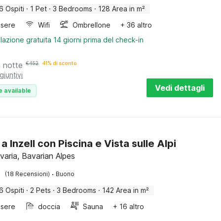
6 Ospiti
·
1 Pet
·
3 Bedrooms
·
128 Area in m²
sere
Wifi
Ombrellone
+ 36 altro
lazione gratuita 14 giorni prima del check-in
a notte
€
452
41% di sconto
giuntivi
Vedi dettagli
e available
a Inzell con Piscina e Vista sulle Alpi
avaria, Bavarian Alpes
·
(18 Recensioni)
Buono
6 Ospiti
·
2 Pets
·
3 Bedrooms
·
142 Area in m²
sere
doccia
Sauna
+ 16 altro