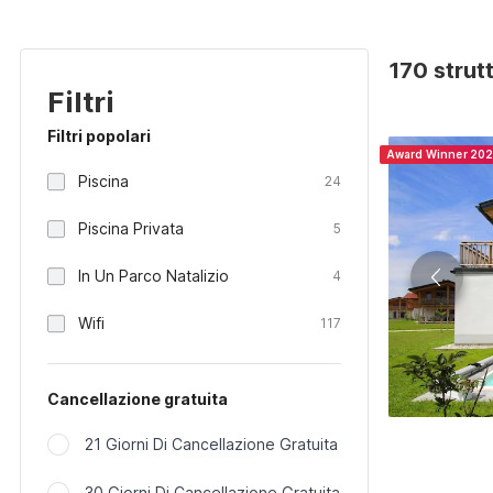
170 strutt
Filtri
Filtri popolari
Award Winner 20
Piscina
24
Piscina Privata
5
In Un Parco Natalizio
4
Wifi
117
Cancellazione gratuita
21 Giorni Di Cancellazione Gratuita
30 Giorni Di Cancellazione Gratuita