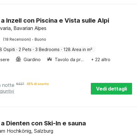
a Inzell con Piscina e Vista sulle Alpi
avaria, Bavarian Alpes
·
(18 Recensioni)
Buono
8 Ospiti
·
2 Pets
·
3 Bedrooms
·
128 Area in m²
sere
Giardino
Tavolo da pranzo
+ 22 altro
a notte
€
627
48% di sconto
Vedi dettagli
giuntivi
 a Dienten con Ski-In e sauna
am Hochkönig, Salzburg