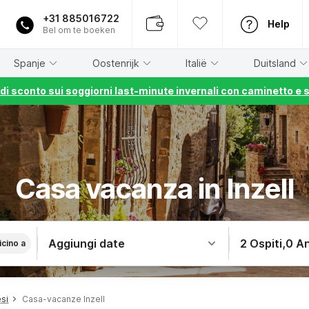
+31 885016722
Help
Bel om te boeken
Spanje
Oostenrijk
Italië
Duitsland
% di sconto sui soggiorni last-minute invernali con caminetto e 
Casa vacanza in Inzell
Aggiungi date
2 Ospiti
,
0 An
icino a
si
Casa-vacanze Inzell