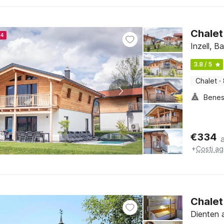
Chalet 
24
Inzell, B
3.8 / 5
Chalet
·
Benes
€
334
+
Costi ag
Chalet
Dienten 