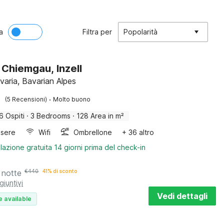
a
Filtra per
Popolarità
 Chiemgau, Inzell
avaria, Bavarian Alpes
·
(5 Recensioni)
Molto buono
6 Ospiti
·
3 Bedrooms
·
128 Area in m²
sere
Wifi
Ombrellone
+ 36 altro
lazione gratuita 14 giorni prima del check-in
 notte
€
440
41% di sconto
giuntivi
Vedi dettagli
e available