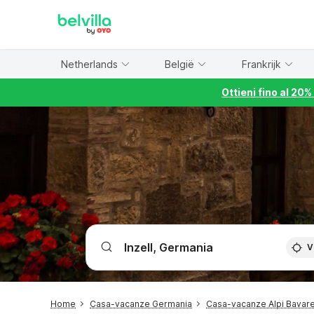
WIZARD MEMBER
Netherlands
België
Frankrijk
Ottieni fino al 20
V
Home
Casa-vacanze Germania
Casa-vacanze Alpi Bavare