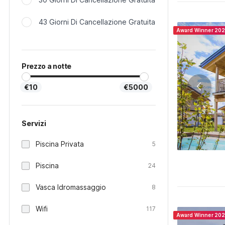
43 Giorni Di Cancellazione Gratuita
Award Winner 20
Prezzo a notte
€10
€5000
Servizi
Piscina Privata
5
Piscina
24
Vasca Idromassaggio
8
Wifi
117
Award Winner 20