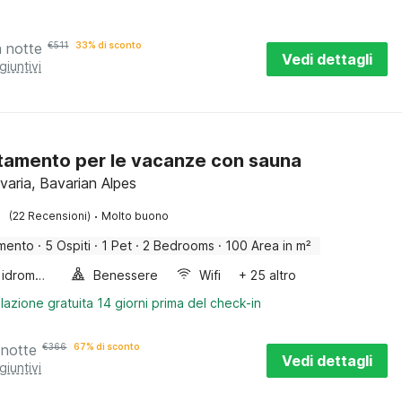
a notte
€
511
33% di sconto
Vedi dettagli
giuntivi
amento per le vacanze con sauna
avaria, Bavarian Alpes
·
(22 Recensioni)
Molto buono
mento
·
5 Ospiti
·
1 Pet
·
2 Bedrooms
·
100 Area in m²
Vasca idromassaggio
Benessere
Wifi
+ 25 altro
lazione gratuita 14 giorni prima del check-in
 notte
€
366
67% di sconto
Vedi dettagli
giuntivi