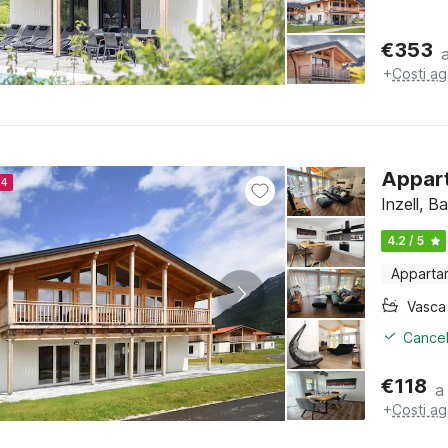
€
353
+
Costi ag
Appart
24
Inzell, B
4.2 / 5
Apparta
Cancel
€
118
a
+
Costi ag