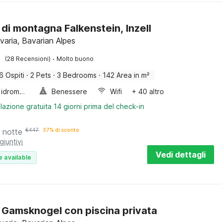
 di montagna Falkenstein, Inzell
avaria, Bavarian Alpes
·
(28 Recensioni)
Molto buono
6 Ospiti
·
2 Pets
·
3 Bedrooms
·
142 Area in m²
Vasca idromassaggio
Benessere
Wifi
+ 40 altro
lazione gratuita 14 giorni prima del check-in
 notte
€
447
37% di sconto
giuntivi
Vedi dettagli
e available
 Gamsknogel con piscina privata