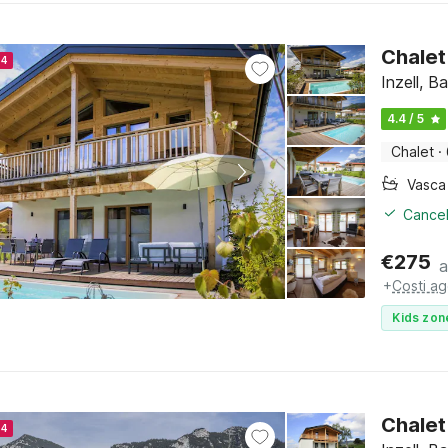
Chalet
24
Inzell, B
4.4 / 5
Chalet
·
Cancel
€
275
a
+
Costi ag
Kids zon
Chalet
24