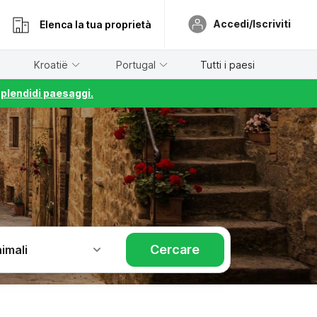
Accedi/Iscriviti
Elenca la tua proprietà
Kroatië
Portugal
Tutti i paesi
splendidi paesaggi.
Cercare
imali