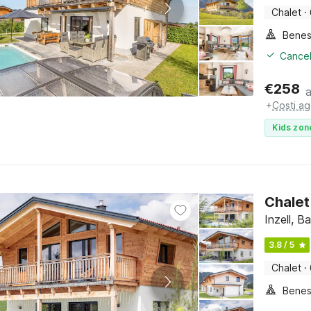
Chalet
·
Benes
Cancel
€
258
+
Costi ag
Kids zon
Chalet 
Inzell, B
3.8 / 5
Chalet
·
Benes