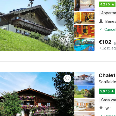
4.2 / 5
Apparta
Benes
Cancel
€
102
a
+
Costi ag
Chalet
Saalfeld
5.0 / 5
Casa va
Wifi