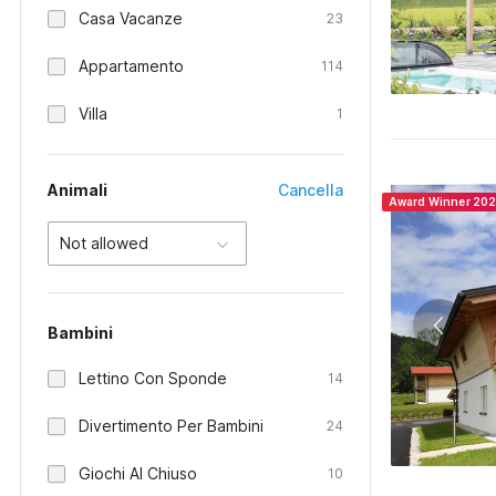
Casa Vacanze
23
Appartamento
114
Villa
1
Animali
Cancella
Award Winner 20
Not allowed
Bambini
Lettino Con Sponde
14
Divertimento Per Bambini
24
Giochi Al Chiuso
10