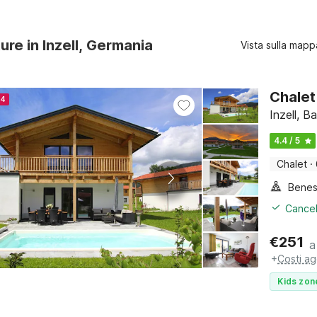
ure in Inzell, Germania
Vista sulla mapp
Chalet
24
Inzell, B
4.4 / 5
Chalet
·
Benes
Cancel
€
251
a
+
Costi ag
Kids zon