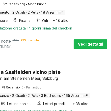
·
(22 Recensioni)
Molto buono
mento
·
2 Ospiti
·
2 Pets
·
18 Area in m²
sere
Piscina
Wifi
+ 18 altro
lazione gratuita 14 giorni prima del check-in
 notte
€
184
43% di sconto
Vedi dettagli
giuntivi
 a Saalfelden vicino piste
en am Steinernen Meer, Salzburg
·
(8 Recensioni)
Fantastico
canze
·
8 Ospiti
·
2 Pets
·
3 Bedrooms
·
165 Area in m²
Lettino con sponde
Lettini prendisole
+ 38 altro