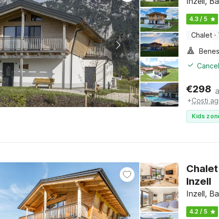
Inzell, B
4.3 / 5
Chalet
·
Benes
Cancel
€
298
+
Costi ag
Kids zon
Chalet
Inzell
Inzell, B
4.2 / 5