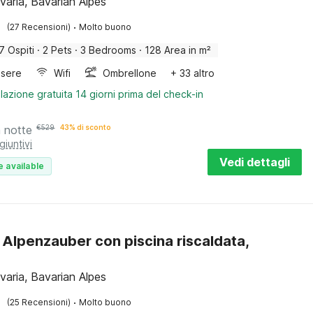
avaria, Bavarian Alpes
·
(27 Recensioni)
Molto buono
7 Ospiti
·
2 Pets
·
3 Bedrooms
·
128 Area in m²
sere
Wifi
Ombrellone
+ 33 altro
lazione gratuita 14 giorni prima del check-in
a notte
€
529
43% di sconto
giuntivi
Vedi dettagli
e available
 Alpenzauber con piscina riscaldata,
avaria, Bavarian Alpes
·
(25 Recensioni)
Molto buono