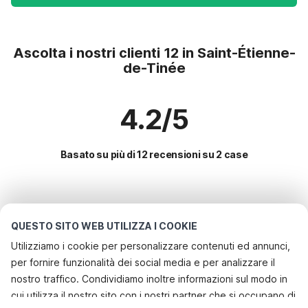
Ascolta i nostri clienti 12 in Saint-Étienne-
de-Tinée
4.2/5
Basato su più di 12 recensioni su 2 case
Le destinazioni più popolari per le
vacanze
QUESTO SITO WEB UTILIZZA I COOKIE
Utilizziamo i cookie per personalizzare contenuti ed annunci,
Città con i migliori servizi per le vacanze
per fornire funzionalità dei social media e per analizzare il
Casa vacanze in un'area sciistica saint-francois-longchamp
nostro traffico. Condividiamo inoltre informazioni sul modo in
Servizi più popolari per le vacanze in Saint-etienne-de-
cui utilizza il nostro sito con i nostri partner che si occupano di
Casa vacanze in un'area sciistica saint-martin-de-belleville
tinee