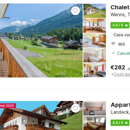
Chalet 
Wenns, T
4.0 / 5
Casa va
Wifi
Cancel
€
282
a
+
Costi ag
Appart
nner 2025
Landeck, 
4.3 / 5