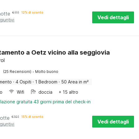
notte
€
111
12% di sconto
Vedi dettagli
giuntivi
amento a Oetz vicino alla seggiovia
rol
·
(25 Recensioni)
Molto buono
mento
·
4 Ospiti
·
1 Bedroom
·
50 Area in m²
bo
Wifi
doccia
+ 15 altro
lazione gratuita 43 giorni prima del check-in
notte
€
101
15% di sconto
Vedi dettagli
giuntivi