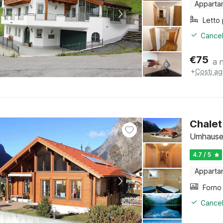
Apparta
Cancel
€
75
a 
+
Costi ag
Chalet
Umhausen
4.7 / 5
Apparta
Cancel