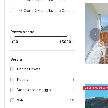
43 Giorni Di Cancellazione Gratuita
Prezzo a notte
€10
€5000
Servizi
Piscina Privata
1
Piscina
8
Belvilla Award Wi
Vasca Idromassaggio
4
Wifi
115