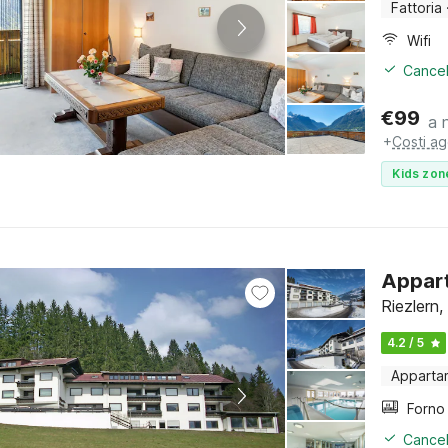
Fattoria
Wifi
Cancel
€
99
a 
+
Costi ag
Kids zon
Appart
Riezlern,
4.2 / 5
Apparta
Cancel