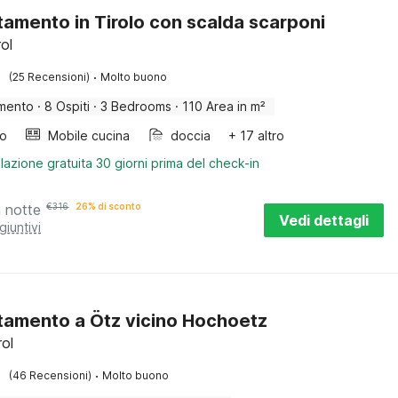
amento in Tirolo con scalda scarponi
rol
·
(25 Recensioni)
Molto buono
mento
·
8 Ospiti
·
3 Bedrooms
·
110 Area in m²
bo
Mobile cucina
doccia
+ 17 altro
lazione gratuita 30 giorni prima del check-in
a notte
€
316
26% di sconto
Vedi dettagli
giuntivi
amento a Ötz vicino Hochoetz
rol
·
(46 Recensioni)
Molto buono