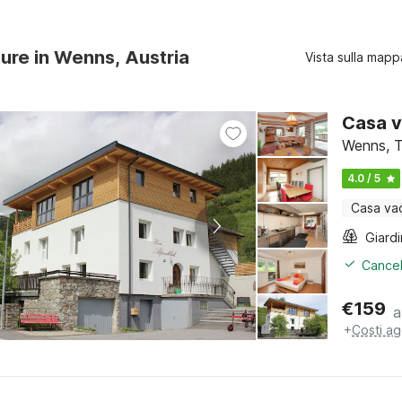
ture in Wenns, Austria
Vista sulla mapp
Casa v
Wenns, T
4.0 / 5
Casa va
Giard
Cancel
€
159
a
+
Costi ag