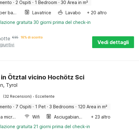
mento
·
2 Ospiti
·
1 Bedroom
·
30 Area in m²
Letto per bambini
Lavatrice
Lavabo
+ 20 altro
lazione gratuita 30 giorni prima del check-in
notte
€
95
16% di sconto
Vedi dettagli
giuntivi
 in Ötztal vicino Hochötz Sci
, Tyrol
·
(32 Recensioni)
Eccellente
mento
·
7 Ospiti
·
1 Pet
·
3 Bedrooms
·
120 Area in m²
Forno a microonde combinato
Wifi
Asciugabiancheria
+ 23 altro
lazione gratuita 21 giorni prima del check-in