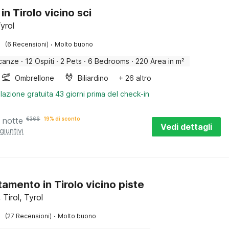
in Tirolo vicino sci
yrol
·
(6 Recensioni)
Molto buono
canze
·
12 Ospiti
·
2 Pets
·
6 Bedrooms
·
220 Area in m²
Ombrellone
Biliardino
+ 26 altro
lazione gratuita 43 giorni prima del check-in
 notte
€
366
19% di sconto
Vedi dettagli
giuntivi
amento in Tirolo vicino piste
Tirol, Tyrol
·
(27 Recensioni)
Molto buono