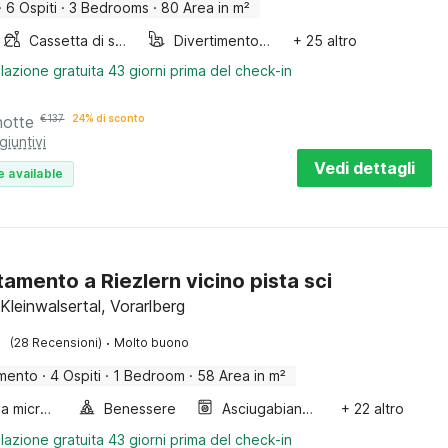
·
6 Ospiti
·
3 Bedrooms
·
80 Area in m²
Cassetta di sabbia
Divertimento per bambini
+ 25 altro
lazione gratuita 43 giorni prima del check-in
notte
€
137
24% di sconto
giuntivi
Vedi dettagli
e available
amento a Riezlern vicino pista sci
 Kleinwalsertal, Vorarlberg
·
(28 Recensioni)
Molto buono
mento
·
4 Ospiti
·
1 Bedroom
·
58 Area in m²
Forno a microonde combinato
Benessere
Asciugabiancheria
+ 22 altro
lazione gratuita 43 giorni prima del check-in