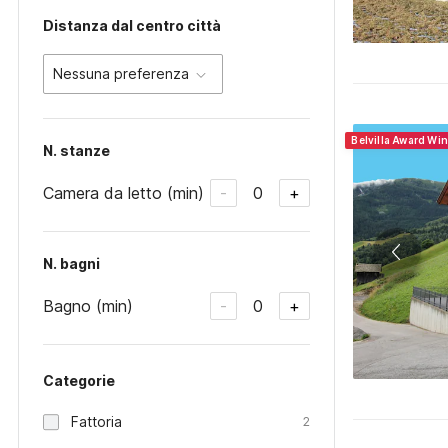
Distanza dal centro città
Nessuna preferenza
Belvilla Award Wi
N. stanze
Camera da letto (min)
0
-
+
N. bagni
Bagno (min)
0
-
+
Categorie
Fattoria
2