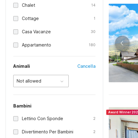
Chalet
14
Cottage
1
Casa Vacanze
30
Appartamento
180
Animali
Cancella
Not allowed
Bambini
Award Winner 20
Lettino Con Sponde
2
Divertimento Per Bambini
2