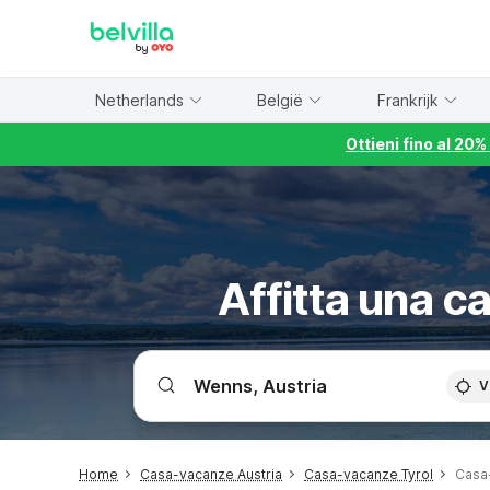
WIZARD MEMBER
Netherlands
België
Frankrijk
Ottieni fino al 20
Affitta una 
V
Home
Casa-vacanze Austria
Casa-vacanze Tyrol
Casa