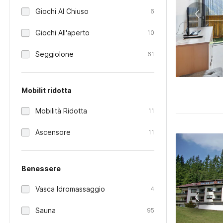
Giochi Al Chiuso
6
Giochi All'aperto
10
Seggiolone
61
Mobilit ridotta
Mobilità Ridotta
11
Ascensore
11
Benessere
Vasca Idromassaggio
4
Sauna
95