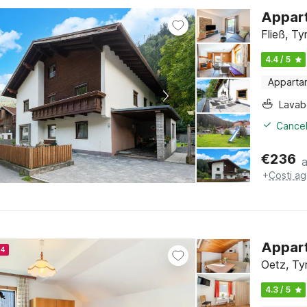
Appart
Fließ, Ty
4.4 / 5
Apparta
Lava
Cancel
€
236
+
Costi ag
Appart
24
Oetz, Ty
4.3 / 5