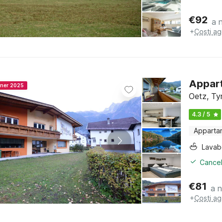
€
92
a 
+
Costi ag
Appart
nner 2025
Oetz, Ty
4.3 / 5
Apparta
Lava
Cancel
€
81
a 
+
Costi ag