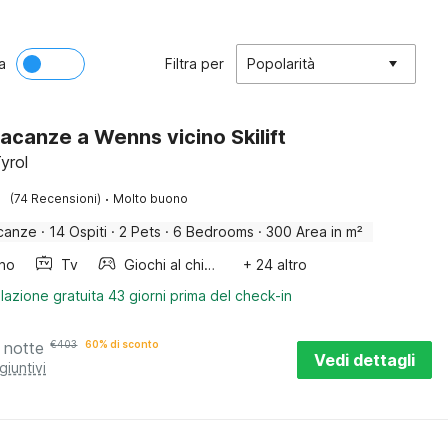
a
Filtra per
Popolarità
acanze a Wenns vicino Skilift
yrol
·
(74 Recensioni)
Molto buono
canze
·
14 Ospiti
·
2 Pets
·
6 Bedrooms
·
300 Area in m²
ino
Tv
Giochi al chiuso
+ 24 altro
lazione gratuita 43 giorni prima del check-in
 notte
€
403
60% di sconto
Vedi dettagli
giuntivi