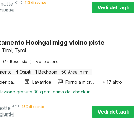
 notte
€
145
11% di sconto
Vedi dettagli
giuntivi
amento Hochgallmigg vicino piste
Tirol, Tyrol
·
(24 Recensioni)
Molto buono
mento
·
4 Ospiti
·
1 Bedroom
·
50 Area in m²
Letto per bambini
Lavatrice
Forno a microonde combinato
+ 17 altro
lazione gratuita 30 giorni prima del check-in
notte
€
115
18% di sconto
Vedi dettagli
giuntivi