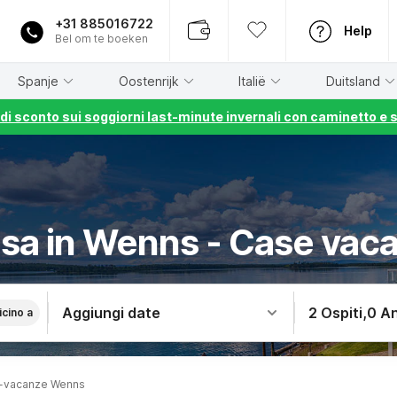
+31 885016722
Help
Bel om te boeken
Spanje
Oostenrijk
Italië
Duitsland
% di sconto sui soggiorni last-minute invernali con caminetto e 
casa in Wenns - Case vac
Aggiungi date
2 Ospiti
,
0 An
icino a
-vacanze Wenns