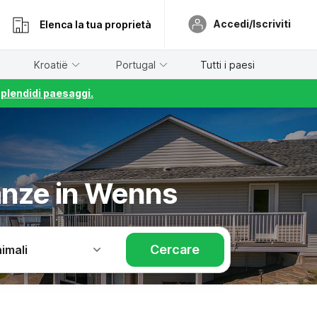
Accedi/Iscriviti
Elenca la tua proprietà
Kroatië
Portugal
Tutti i paesi
splendidi paesaggi.
anze in Wenns
Cercare
imali