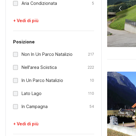
Aria Condizionata
5
+ Vedi di più
Posizione
Non In Un Parco Natalizio
217
Nell'area Sciistica
222
In Un Parco Natalizio
10
Lato Lago
110
In Campagna
54
+ Vedi di più