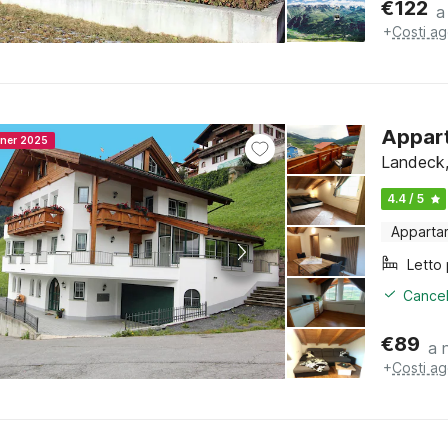
€
122
a
+
Costi ag
Appart
nner 2025
Landeck, 
4.4 / 5
Apparta
Cancel
€
89
a 
+
Costi ag