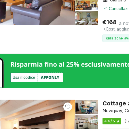
Cancellazi
€
168
a no
+
Costi aggiun
Kids zone ava
Cottage 
Newquay, Co
4.4 / 5
(1