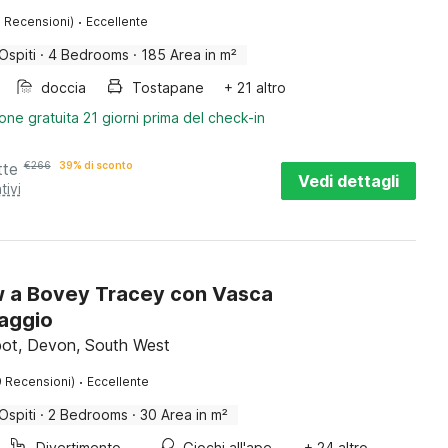
·
7 Recensioni)
Eccellente
Ospiti
·
4 Bedrooms
·
185 Area in m²
doccia
Tostapane
+ 21 altro
one gratuita 21 giorni prima del check-in
tte
€
266
39% di sconto
Vedi dettagli
tivi
 a Bovey Tracey con Vasca
aggio
ot, Devon, South West
·
9 Recensioni)
Eccellente
Ospiti
·
2 Bedrooms
·
30 Area in m²
Divertimento per bambini
Giochi all'aperto
+ 24 altro