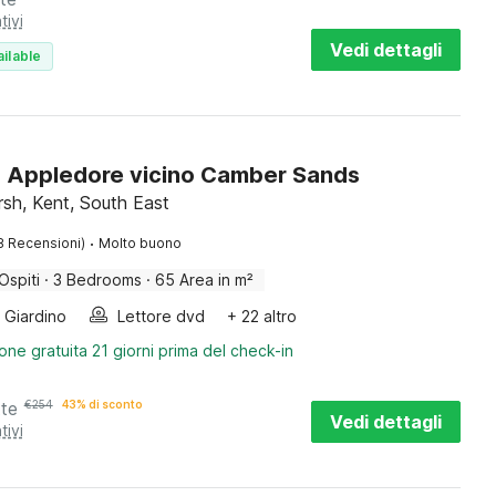
tivi
Vedi dettagli
ilable
 Appledore vicino Camber Sands
h, Kent, South East
·
8 Recensioni)
Molto buono
Ospiti
·
3 Bedrooms
·
65 Area in m²
Giardino
Lettore dvd
+ 22 altro
one gratuita 21 giorni prima del check-in
tte
€
254
43% di sconto
Vedi dettagli
tivi