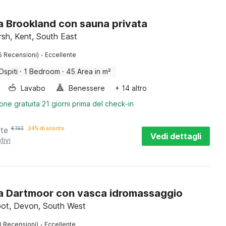
a Brookland con sauna privata
h, Kent, South East
·
5 Recensioni)
Eccellente
Ospiti
·
1 Bedroom
·
45 Area in m²
Lavabo
Benessere
+ 14 altro
one gratuita 21 giorni prima del check-in
tte
€
193
24% di sconto
Vedi dettagli
tivi
a Dartmoor con vasca idromassaggio
ot, Devon, South West
·
0 Recensioni)
Eccellente