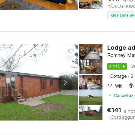
+
Costi aggiun
Kids zone ava
Lodge ad
Romney Mars
4.4 / 5
(2
Cottage
·
6 
Wifi
Cancellazi
€
141
a no
+
Costi aggiun