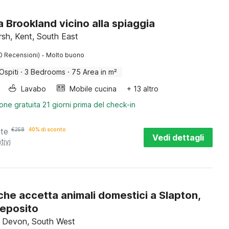
 Brookland vicino alla spiaggia
h, Kent, South East
·
0 Recensioni)
Molto buono
Ospiti
·
3 Bedrooms
·
75 Area in m²
Lavabo
Mobile cucina
+ 13 altro
one gratuita 21 giorni prima del check-in
tte
€
258
40% di sconto
Vedi dettagli
tivi
he accetta animali domestici a Slapton,
eposito
, Devon, South West