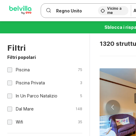
WIZARD MEMBER
Vicino a
A
me
Sblocca i risp
1320 struttu
Filtri
Filtri popolari
Piscina
75
Piscina Privata
3
In Un Parco Natalizio
5
Dal Mare
148
Wifi
35