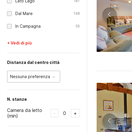
Lato Lago
187
Dal Mare
148
In Campagna
55
+ Vedi di più
Distanza dal centro città
Nessuna preferenza
N. stanze
Camera da letto
0
-
+
(min)