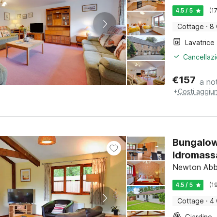
4.5 / 5
(1
Cottage
·
8 
Lavatrice
Cancellazi
€
157
a no
+
Costi aggiun
Bungalow
Idromass
Newton Abb
4.5 / 5
(1
Cottage
·
4 
Giardino