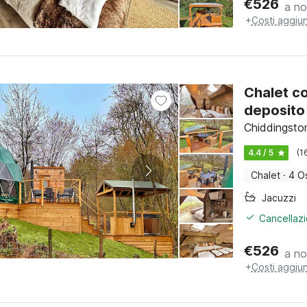
€
526
a no
+
Costi aggiun
Chalet co
deposito
Chiddingsto
4.4 / 5
(1
Chalet
·
4 Os
Jacuzzi
Cancellazi
€
526
a no
+
Costi aggiun