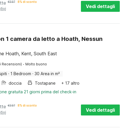
tte
€
597
8% di sconto
Vedi dettagli
tivi
n 1 camera da letto a Hoath, Nessun
ne Hoath, Kent, South East
·
6 Recensioni)
Molto buono
piti
·
1 Bedroom
·
30 Area in m²
doccia
Tostapane
+ 17 altro
one gratuita 21 giorni prima del check-in
tte
€
597
8% di sconto
Vedi dettagli
tivi