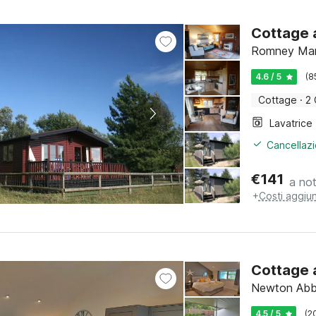
Cottage 
Romney Mars
4.6 / 5
(8
Cottage
·
2 
Lavatrice
Cancellazi
€
141
a no
+
Costi aggiun
Cottage 
Newton Abb
4.5 / 5
(2