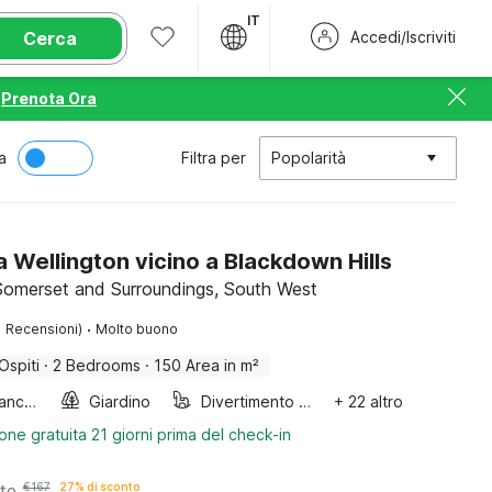
IT
Cerca
Accedi/Iscriviti
Prenota Ora
a
Filtra per
Popolarità
 Wellington vicino a Blackdown Hills
omerset and Surroundings, South West
·
1 Recensioni)
Molto buono
Ospiti
·
2 Bedrooms
·
150 Area in m²
Asciugabiancheria
Giardino
Divertimento per bambini
+ 22 altro
one gratuita 21 giorni prima del check-in
te
€
167
27% di sconto