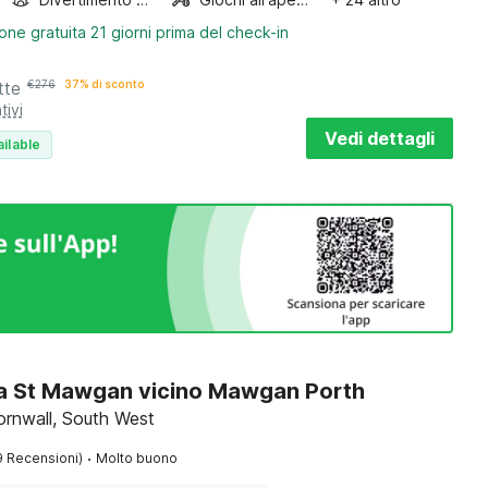
one gratuita 21 giorni prima del check-in
tte
€
276
37% di sconto
tivi
Vedi dettagli
ilable
a St Mawgan vicino Mawgan Porth
rnwall, South West
·
9 Recensioni)
Molto buono