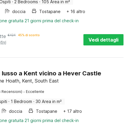
Ospiti
·
2 Bedrooms
·
105 Area in m²
doccia
Tostapane
+ 16 altro
one gratuita 21 giorni prima del check-in
tte
€
424
45% di sconto
Vedi dettagli
tivi
 lusso a Kent vicino a Hever Castle
ne Hoath, Kent, South East
·
6 Recensioni)
Eccellente
piti
·
1 Bedroom
·
30 Area in m²
doccia
Tostapane
+ 17 altro
one gratuita 21 giorni prima del check-in