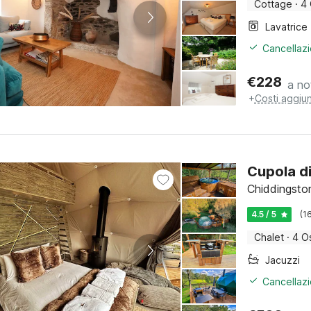
Cottage
·
4 
Lavatrice
Cancellazi
€
228
a no
+
Costi aggiun
Cupola di
Chiddingsto
4.5 / 5
(1
Chalet
·
4 Os
Jacuzzi
Cancellazi