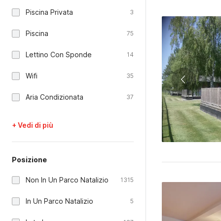
Piscina Privata
3
Piscina
75
Lettino Con Sponde
14
Wifi
35
Aria Condizionata
37
+ Vedi di più
Posizione
Non In Un Parco Natalizio
1315
In Un Parco Natalizio
5