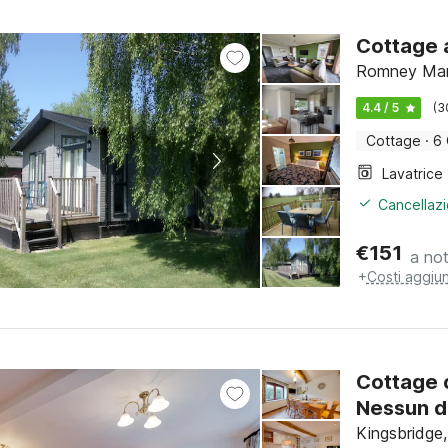
Cottage a
Romney Mars
4.4 / 5
(3
Cottage
·
6 
Lavatrice
Cancellazi
€
151
a no
+
Costi aggiun
Cottage c
Nessun d
Kingsbridge