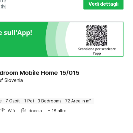
tte
Vedi dettagli
tivi
droom Mobile Home 15/015
f Slovenia
e
·
7 Ospiti
·
1 Pet
·
3 Bedrooms
·
72 Area in m²
Wifi
doccia
+ 18 altro