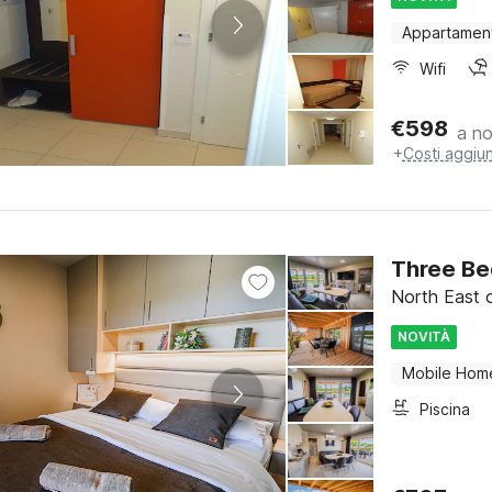
Appartamen
Wifi
€
598
a no
+
Costi aggiun
Three Be
North East o
NOVITÀ
Mobile Hom
Piscina