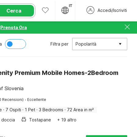
IT
Cerca
Accedi/Iscriviti
Prenota Ora
a
Filtra per
Popolarità
enity Premium Mobile Homes-2Bedroom
f Slovenia
·
0 Recensioni)
Eccellente
e
·
7 Ospiti
·
1 Pet
·
3 Bedrooms
·
72 Area in m²
doccia
Tostapane
+ 19 altro