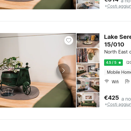
a no
+
Costi aggiun
Lake Ser
15/010
North East o
4.5 / 5
(2
Mobile Hom
Wifi
€
425
a no
+
Costi aggiun