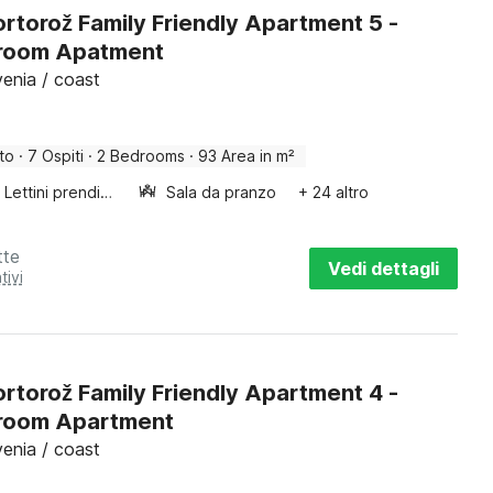
rtorož Family Friendly Apartment 5 -
room Apatment
enia / coast
to
·
7 Ospiti
·
2 Bedrooms
·
93 Area in m²
Lettini prendisole
Sala da pranzo
+ 24 altro
tte
Vedi dettagli
tivi
rtorož Family Friendly Apartment 4 -
room Apartment
enia / coast