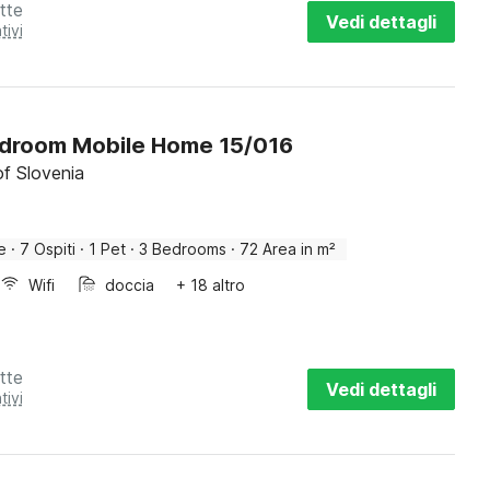
tte
Vedi dettagli
tivi
droom Mobile Home 15/016
f Slovenia
e
·
7 Ospiti
·
1 Pet
·
3 Bedrooms
·
72 Area in m²
Wifi
doccia
+ 18 altro
tte
Vedi dettagli
tivi