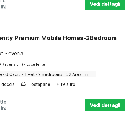
tte
Vedi dettagli
tivi
enity Premium Mobile Homes-2Bedroom
f Slovenia
·
0 Recensioni)
Eccellente
e
·
6 Ospiti
·
1 Pet
·
2 Bedrooms
·
52 Area in m²
doccia
Tostapane
+ 19 altro
tte
Vedi dettagli
tivi