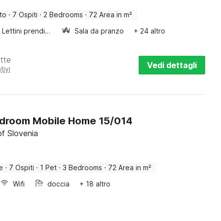
to
·
7 Ospiti
·
2 Bedrooms
·
72 Area in m²
Lettini prendisole
Sala da pranzo
+ 24 altro
tte
Vedi dettagli
tivi
droom Mobile Home 15/014
f Slovenia
e
·
7 Ospiti
·
1 Pet
·
3 Bedrooms
·
72 Area in m²
Wifi
doccia
+ 18 altro