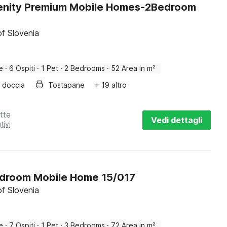
enity Premium Mobile Homes-2Bedroom
f Slovenia
e
·
6 Ospiti
·
1 Pet
·
2 Bedrooms
·
52 Area in m²
doccia
Tostapane
+ 19 altro
tte
Vedi dettagli
tivi
droom Mobile Home 15/017
f Slovenia
e
·
7 Ospiti
·
1 Pet
·
3 Bedrooms
·
72 Area in m²