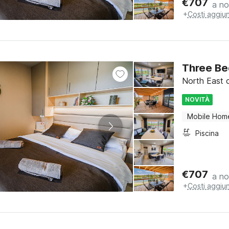
€
707
a no
+
Costi aggiun
Three Be
North East o
NOVITÀ
Mobile Hom
Piscina
€
707
a no
+
Costi aggiun