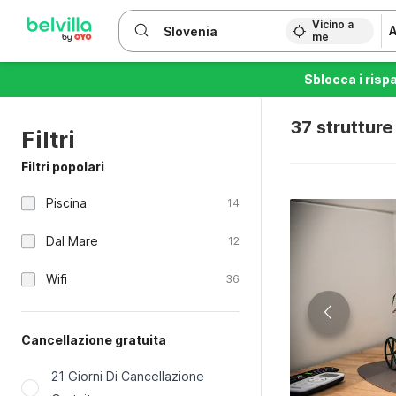
WIZARD MEMBER
Vicino a
A
me
Sblocca i risp
37 strutture
Filtri
Filtri popolari
Piscina
14
Dal Mare
12
Wifi
36
Cancellazione gratuita
21 Giorni Di Cancellazione