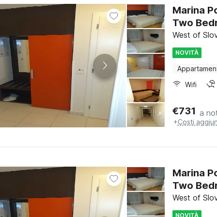
Marina Po
Two Bed
West of Slov
NOVITÀ
Appartamen
Wifi
€
731
a no
+
Costi aggiun
Marina Po
Two Bed
West of Slov
NOVITÀ