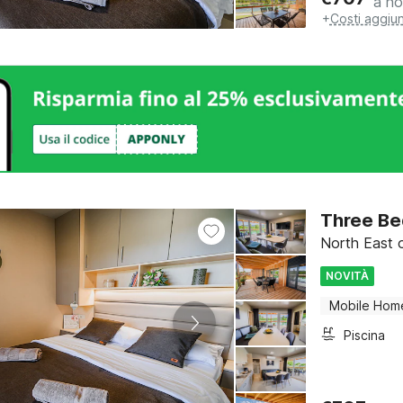
a no
+
Costi aggiun
Three Be
North East o
NOVITÀ
Mobile Hom
Piscina