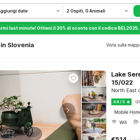
ggiungi date
2 Ospiti
,
0 Animali
armi last minute! Ottieni il 20% di sconto con il codice BEL2025.
 in Slovenia
Vista sulla mapp
Lake Ser
15/022
North East o
4.6 / 5
(2
Mobile Hom
Wifi
€
514