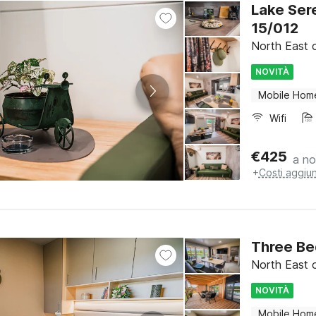
Lake Ser
15/012
North East o
NOVITÀ
Mobile Hom
Wifi
€
425
a no
+
Costi aggiun
Three Be
North East o
NOVITÀ
Mobile Hom