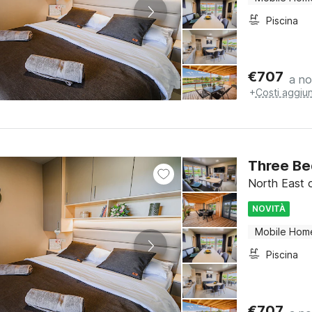
Piscina
€
707
a no
+
Costi aggiun
Three Be
North East o
NOVITÀ
Mobile Hom
Piscina
€
707