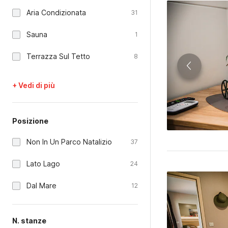
Aria Condizionata
31
Sauna
1
Terrazza Sul Tetto
8
+ Vedi di più
Posizione
Non In Un Parco Natalizio
37
Lato Lago
24
Dal Mare
12
N. stanze